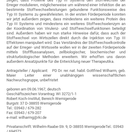
zeigen, dass Proteine des Typ III Systems den Stoffwechsel der
Erreger modulieren, möglicherweise um während einer Infektion die an
bestimmte Stoffwechselleistungen gebundene Funktionsweise des
Typ III Systems zu gewährleisten. In der ersten Förderperiode konnten
wir jetzt außerdem zeigen, dass mindestens ein weiteres Protein des
Typ III Systems und mindestens ein weiteres Stoffwechselenzym an
der Koordination von Virulenz- und Stoffwechselfunktionen beteiligt
sind. Außerdem haben wir nun starke Hinweise dafür, dass auch der
Stoffwechsel von Wirtszellen direkt durch die Injektion von Typ III
Effektoren manipuliert wird. Das Verständnis der Stoffwechselkontrolle
auf der Erreger- und Wirtsseite wollen wir in der zweiten Förderperiode
mittels Stoffflussanalysen, zellbiologischer, biochemischer und
strukturbiologischer Methoden erweitern. Wir erhoffen uns davon
außerdem Ansatzpunkte für die Entwicklung neuer Therapeutika.
Antragsteller / Applicant: PD Dr. rer. nat. habil. Gottfried Wilharm, geb.
Maier Leiter einer unabhängigen wissenschaftlichen
Nachwuchsgruppe, unbefristet
geboren am 09.06.1967, deutsch
Geschäftszeichen Vorantrag: WI 3272/1-1
Robert Koch-Institut, Bereich Wernigerode
Burgstr. 37 D-38855 Wernigerode
Tel.: 03943 / 679-282
Fax: 03943 / 679-207
e-mail: wilharmg@rki.de
Privatanschrift: Wilhelm-Raabe-Str. 9, D-38855 WernigerodeTel.: 03943
/ 694573