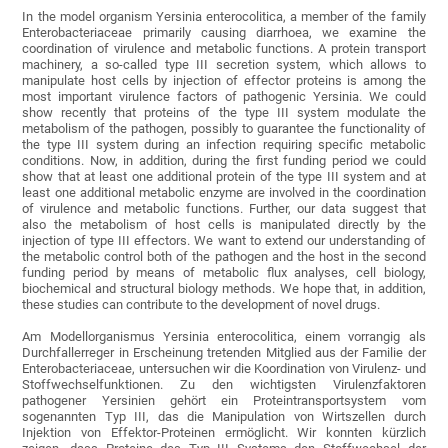
In the model organism Yersinia enterocolitica, a member of the family
Enterobacteriaceae primarily causing diarrhoea, we examine the
coordination of virulence and metabolic functions. A protein transport
machinery, a so-called type III secretion system, which allows to
manipulate host cells by injection of effector proteins is among the
most important virulence factors of pathogenic Yersinia. We could
show recently that proteins of the type III system modulate the
metabolism of the pathogen, possibly to guarantee the functionality of
the type III system during an infection requiring specific metabolic
conditions. Now, in addition, during the first funding period we could
show that at least one additional protein of the type III system and at
least one additional metabolic enzyme are involved in the coordination
of virulence and metabolic functions. Further, our data suggest that
also the metabolism of host cells is manipulated directly by the
injection of type III effectors. We want to extend our understanding of
the metabolic control both of the pathogen and the host in the second
funding period by means of metabolic flux analyses, cell biology,
biochemical and structural biology methods. We hope that, in addition,
these studies can contribute to the development of novel drugs.
Am Modellorganismus Yersinia enterocolitica, einem vorrangig als
Durchfallerreger in Erscheinung tretenden Mitglied aus der Familie der
Enterobacteriaceae, untersuchen wir die Koordination von Virulenz- und
Stoffwechselfunktionen. Zu den wichtigsten Virulenzfaktoren
pathogener Yersinien gehört ein Proteintransportsystem vom
sogenannten Typ III, das die Manipulation von Wirtszellen durch
Injektion von Effektor-Proteinen ermöglicht. Wir konnten kürzlich