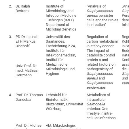
2.
Dr. Ralph
Institute of
“Analysis of
„Ana
Bertram
Microbiology and
Staphylococcus
Sta
Infection Medicine
aureus
persister
Pers
Tuebingen (IMIT)
cells and their roles
dere
Department of
in infection”
Infe
Microbial Genetics
3.
PD Dr. sc. nat.
Universität des
Regulation of
Regu
ETH Markus
Saarlandes,
carbon metabolism
Koh
Bischoff
Fachrichtung 2.24,
in staphylococci:
in S
Institute für
The impact of
Bed
Infektionsmedizin,
catabolite control
Kata
Institut für
protein A and
Kont
Medizinische
related factors on
asso
Univ.-Prof. Dr.
Mikrobiologie und
pathogenicity of
die 
med. Mathias
Hygiene
Staphylococcus
Sta
Herrmann
aureus
and
und
Staphylococcus
epid
epidermidis
4.
Prof. Dr. Thomas
Lehrstuhl für
Metabolism of
Dandekar
Bioinformatik,
intracellular
Biozentrum, Universität
Salmonella
Würzburg
enterica: One
lifestyle in intra-
cellular infections
Prof. Dr. Michael
Abt. Mikrobiologie,