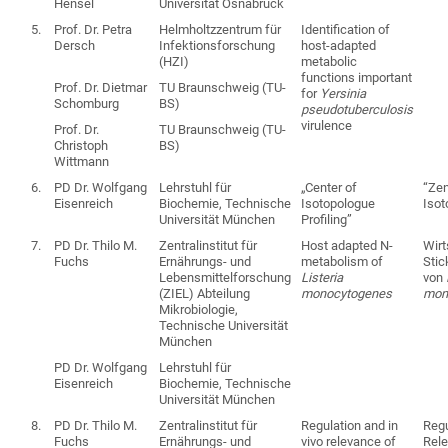
Hensel
Universität Osnabrück
5.
Prof. Dr. Petra
Helmholtzzentrum für
Identification of
Dersch
Infektionsforschung
host-adapted
(HZI)
metabolic
functions important
Prof. Dr. Dietmar
TU Braunschweig (TU-
for
Yersinia
Schomburg
BS)
pseudotuberculosis
virulence
Prof. Dr.
TU Braunschweig (TU-
Christoph
BS)
Wittmann
6.
PD Dr. Wolfgang
Lehrstuhl für
„Center of
“Zen
Eisenreich
Biochemie, Technische
Isotopologue
Isot
Universität München
Profiling”
7.
PD Dr. Thilo M.
Zentralinstitut für
Host adapted N-
Wirt
Fuchs
Ernährungs- und
metabolism of
Sti
Lebensmittelforschung
Listeria
von
(ZIEL) Abteilung
monocytogenes
mon
Mikrobiologie,
Technische Universität
München
PD Dr. Wolfgang
Lehrstuhl für
Eisenreich
Biochemie, Technische
Universität München
8.
PD Dr. Thilo M.
Zentralinstitut für
Regulation and in
Regu
Fuchs
Ernährungs- und
vivo relevance of
Rele