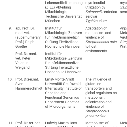
Lebensmittelforschung
myo-inositol
myo-
(ZIEL) Abteilung
utilization by
Sal
Mikrobiologie,
Salmonella
enterica
ser
Technische Universität
serovar
München
Typhimurium
9.
apl. Prof. Dr.
Institut für
Adaptation of
Anp
med. vet.
Mikrobiologie, Zentrum
metabolism and
Met
(supernumerary
für Infektionsmedizin
virulence of
Viru
Prof.) Ralph
Stiftung Tierärztliche
Streptococcus suis
Stre
Goethe
Hochschule Hannover
to host
Wirt
environments
Prof. Dr. med.
Institut für
vet. Peter
Mikrobiologie, Zentrum
Valentin-
für Infektionsmedizin
Weigand
Stiftung Tierärztliche
Hochschule Hannover
10.
Prof. Dr.rer.nat.
Ernst-Moritz-Arndt
The influence of
Sven
Universität Greifswald
glutamine
Hammerschmidt
Interfaculty Institute of
transporters and
Genetics and
global regulators on
Functional Genomics
metabolism,
Department Genetics
colonization and
of Microorganisms
virulence of
Streptococcus
pneumoniae
11
Prof. Dr. rer. nat.
Ludwig-Maximilians-
Metabolism of
Met