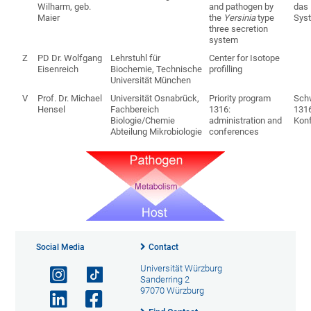
Wilharm, geb.
and pathogen by
das
Maier
the
Yersinia
type
Sys
three secretion
system
Z
PD Dr. Wolfgang
Lehrstuhl für
Center for Isotope
Eisenreich
Biochemie, Technische
profilling
Universität München
V
Prof. Dr. Michael
Universität Osnabrück,
Priority program
Sch
Hensel
Fachbereich
1316:
1316
Biologie/Chemie
administration and
Kon
Abteilung Mikrobiologie
conferences
Social Media
Contact
Universität Würzburg
Sanderring 2
97070 Würzburg