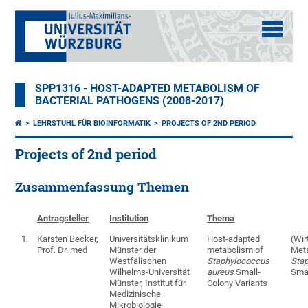
SPP1316 - HOST-ADAPTED METABOLISM OF
BACTERIAL PATHOGENS (2008-2017)
LEHRSTUHL FÜR BIOINFORMATIK
PROJECTS OF 2ND PERIOD
Projects of 2nd period
Zusammenfassung Themen
Antragsteller
Institution
Thema
1.
Karsten Becker,
Universitätsklinikum
Host-adapted
(Wir
Prof. Dr. med
Münster der
metabolism of
Met
Westfälischen
Staphylococcus
Sta
Wilhelms-Universität
aureus
Small-
Smal
Münster, Institut für
Colony Variants
Medizinische
Mikrobiologie