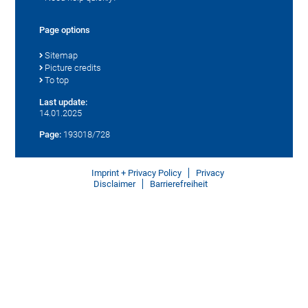
Page options
Sitemap
Picture credits
To top
Last update:
14.01.2025
Page:
193018/728
Imprint + Privacy Policy
Privacy
Disclaimer
Barrierefreiheit