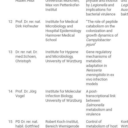
Hubert Hilbi
Universität München,
phytate and inositol
und 
Max von Pettenkofer-
by
Legionella
and
Legi
Institut
implications for
Aus
bacterial virulence
bakt
12
Prof. Dr. rer. nat.
Institute for Medical
“The role of peptide
Dirk Hofreuter
Microbiology and
catabolism on the
Hospital Epidemiology
colonization and
Hannover Medical
growth dynamics of
School
Campylobacter
jejuni
”
13
Dr. rer. nat. Dr.
Institute for Hygiene
Gene regulatory
med.Schoen,
and Microbiology,
mechanisms of
Christoph
University of Würzburg
metabolic
adaptation in
Neisseria
meningitidis
in ex
vivo infection
models
14
Prof. Dr. Jörg
Institute for Molecular
A post-
Vogel
Infection Biology,
transcriptional link
University of Würzburg
between
Salmonella
metabolism and
virulence
15
PD Dr. rer. nat.
Robert Koch-Institut,
Control of
Kont
habil. Gottfried
Bereich Wernigerode
metabolism of host
Wirt