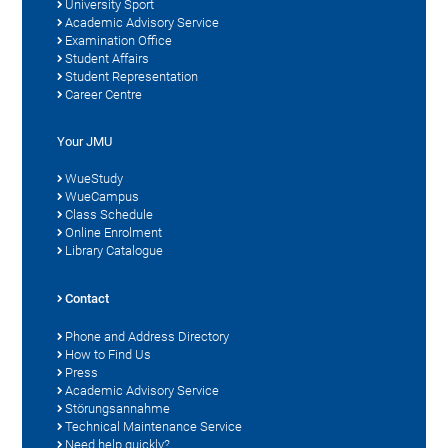
University Sport
Academic Advisory Service
Examination Office
Student Affairs
Student Representation
Career Centre
Your JMU
WueStudy
WueCampus
Class Schedule
Online Enrolment
Library Catalogue
Contact
Phone and Address Directory
How to Find Us
Press
Academic Advisory Service
Störungsannahme
Technical Maintenance Service
Need help quickly?