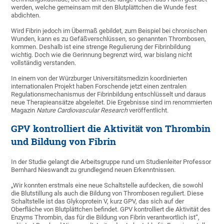
werden, welche gemeinsam mit den Blutplättchen die Wunde fest
abdichten.
Wird Fibrin jedoch im Übermaß gebildet, zum Beispiel bei chronischen
Wunden, kann es zu Gefäßverschlüssen, so genannten Thrombosen,
kommen. Deshalb ist eine strenge Regulierung der Fibrinbildung
wichtig. Doch wie die Gerinnung begrenzt wird, war bislang nicht
vollständig verstanden.
In einem von der Würzburger Universitätsmedizin koordinierten
internationalen Projekt haben Forschende jetzt einen zentralen
Regulationsmechanismus der Fibrinbildung entschlüsselt und daraus
neue Therapieansätze abgeleitet. Die Ergebnisse sind im renommierten
Magazin
Nature Cardiovascular Research
veröffentlicht.
GPV kontrolliert die Aktivität von Thrombin
und Bildung von Fibrin
In der Studie gelangt die Arbeitsgruppe rund um Studienleiter Professor
Bernhard Nieswandt zu grundlegend neuen Erkenntnissen.
„Wir konnten erstmals eine neue Schaltstelle aufdecken, die sowohl
die Blutstillung als auch die Bildung von Thrombosen reguliert. Diese
Schaltstelle ist das Glykoprotein V, kurz GPV, das sich auf der
Oberfläche von Blutplättchen befindet. GPV kontrolliert die Aktivität des
Enzyms Thrombin, das für die Bildung von Fibrin verantwortlich ist“,