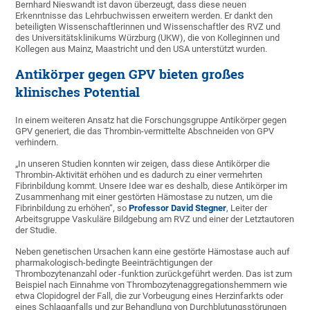
Bernhard Nieswandt ist davon überzeugt, dass diese neuen
Erkenntnisse das Lehrbuchwissen erweitern werden. Er dankt den
beteiligten Wissenschaftlerinnen und Wissenschaftler des RVZ und
des Universitätsklinikums Würzburg (UKW), die von Kolleginnen und
Kollegen aus Mainz, Maastricht und den USA unterstützt wurden.
Antikörper gegen GPV bieten großes
klinisches Potential
In einem weiteren Ansatz hat die Forschungsgruppe Antikörper gegen
GPV generiert, die das Thrombin-vermittelte Abschneiden von GPV
verhindern.
„In unseren Studien konnten wir zeigen, dass diese Antikörper die
Thrombin-Aktivität erhöhen und es dadurch zu einer vermehrten
Fibrinbildung kommt. Unsere Idee war es deshalb, diese Antikörper im
Zusammenhang mit einer gestörten Hämostase zu nutzen, um die
Fibrinbildung zu erhöhen“, so
Professor David Stegner
, Leiter der
Arbeitsgruppe Vaskuläre Bildgebung am RVZ und einer der Letztautoren
der Studie.
Neben genetischen Ursachen kann eine gestörte Hämostase auch auf
pharmakologisch-bedingte Beeinträchtigungen der
Thrombozytenanzahl oder -funktion zurückgeführt werden. Das ist zum
Beispiel nach Einnahme von Thrombozytenaggregationshemmern wie
etwa Clopidogrel der Fall, die zur Vorbeugung eines Herzinfarkts oder
eines Schlaganfalls und zur Behandlung von Durchblutungsstörungen