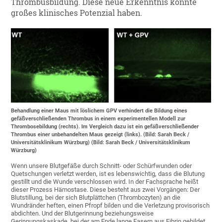
Thrombusbildung. Diese neue Erkenntnis könnte
großes klinisches Potenzial haben.
Behandlung einer Maus mit löslichem GPV verhindert die Bildung eines
gefäßverschließenden Thrombus in einem experimentellen Modell zur
Thrombosebildung (rechts). Im Vergleich dazu ist ein gefäßverschließender
Thrombus einer unbehandelten Maus gezeigt (links). (Bild: Sarah Beck /
Universitätsklinikum Würzburg) (Bild: Sarah Beck / Universitätsklinikum
Würzburg)
Wenn unsere Blutgefäße durch Schnitt- oder Schürfwunden oder
Quetschungen verletzt werden, ist es lebenswichtig, dass die Blutung
gestillt und die Wunde verschlossen wird. In der Fachsprache heißt
dieser Prozess Hämostase. Diese besteht aus zwei Vorgängen: Der
Blutstillung, bei der sich Blutplättchen (Thrombozyten) an die
Wundränder heften, einen Pfropf bilden und die Verletzung provisorisch
abdichten. Und der Blutgerinnung beziehungsweise
Gerinnungskaskade, bei der am Ende lange Fasern aus Fibrin gebildet