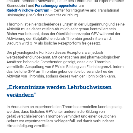
erläutert Bernhard Nieswandt, Leiter des Lehrstuhls für Experimentelle
Biomedizin I und
Forschungsgruppenleiter
am
Rudolf-Virchow-Zentrum
– Center for Integrative and Translational
Bioimaging (RVZ) der Universität Würzburg.
Thrombin ist ein entscheidendes Enzym in der Blutgerinnung und seine
Aktivität muss daher zeitlich-räumlich sehr genau kontrolliert sein.
Bisher war bekannt, dass der Oberflächenrezeptor GPV während der
Aktivierung der Blutplättchen durch Thrombin geschnitten wird.
Dadurch wird GPV als lösliche Rezeptorform freigesetzt.
Die physiologische Funktion dieses Rezeptors war jedoch
weitestgehend unbekannt. Mit genetischen und pharmakologischen
Ansätzen haben die Forschenden gezeigt, dass eine Thrombin-
vermittelte Abspaltung von GPV die Bildung von Fibrin begrenzt. Indem
das lösliche GPV an Thrombin gebunden bleibt, verändert es die
Aktivität von Thrombin, sodass dieses weniger Fibrin bilden kann.
„Erkenntnisse werden Lehrbuchwissen
verändern“
In Versuchen an experimentellen Thrombosemodellen konnte gezeigt
werden, dass lösliches GPV unter anderem die Bildung von
gefäßverschließenden Thromben verhindert und einen deutlichen
Schutz vor experimentellem Schlaganfall und damit verbundener
Hirnschädigung vermittelt.