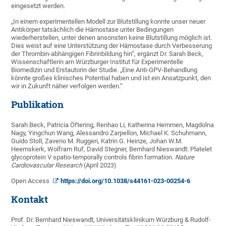
eingesetzt werden.
„In einem experimentellen Modell zur Blutstillung konnte unser neuer
Antikörper tatsächlich die Hämostase unter Bedingungen
wiederherstellen, unter denen ansonsten keine Blutstillung möglich ist.
Dies weist auf eine Unterstützung der Hämostase durch Verbesserung
der Thrombin-abhängigen Fibrinbildung hin“, ergänzt Dr. Sarah Beck,
Wissenschaftlerin am Würzburger Institut für Experimentelle
Biomedizin und Erstautorin der Studie. „Eine Anti-GPV-Behandlung
könnte großes klinisches Potential haben und ist ein Ansatzpunkt, den
wir in Zukunft näher verfolgen werden.“
Publikation
Sarah Beck, Patricia Öftering, Renhao Li, Katherina Hemmen, Magdolna
Nagy, Yingchun Wang, Alessandro Zarpellon, Michael K. Schuhmann,
Guido Stoll, Zaverio M. Ruggeri, Katrin G. Heinze, Johan W.M.
Heemskerk, Wolfram Ruf, David Stegner, Bernhard Nieswandt: Platelet
glycoprotein V spatio-temporally controls fibrin formation.
Nature
Cardiovascular Research
(April 2023)
Open Access
https://doi.org/10.1038/s44161-023-00254-6
Kontakt
Prof. Dr. Bernhard Nieswandt, Universitäts­klinikum Würzburg & Rudolf-