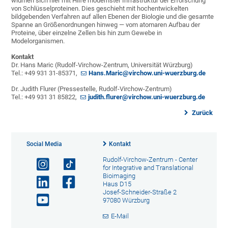
widmen sich hier mit Hilfe modernster Infrastruktur der Erforschung
von Schlüsselproteinen. Dies geschieht mit hochentwickelten
bildgebenden Verfahren auf allen Ebenen der Biologie und die gesamte
Spanne an Größenordnungen hinweg — vom atomaren Aufbau der
Proteine, über einzelne Zellen bis hin zum Gewebe in
Modelorganismen.
Kontakt
Dr. Hans Maric (Rudolf-Virchow-Zentrum, Universität Würzburg)
Tel.: +49 931 31-85371,
Hans.Maric@virchow.uni-wuerzburg.de
Dr. Judith Flurer (Pressestelle, Rudolf-Virchow-Zentrum)
Tel.: +49 931 31 85822,
judith.flurer@virchow.uni-wuerzburg.de
Zurück
Social Media
Kontakt
Rudolf-Virchow-Zentrum - Center
for Integrative and Translational
Bioimaging
Haus D15
Josef-Schneider-Straße 2
97080 Würzburg
E-Mail