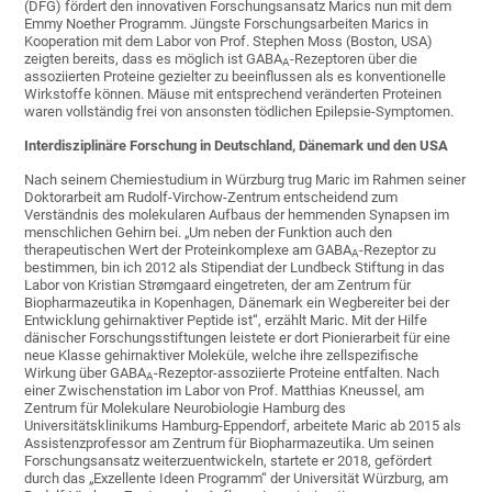
(DFG) fördert den innovativen Forschungsansatz Marics nun mit dem
Emmy Noether Programm. Jüngste Forschungsarbeiten Marics in
Kooperation mit dem Labor von Prof. Stephen Moss (Boston, USA)
zeigten bereits, dass es möglich ist GABA
-Rezeptoren über die
A
assoziierten Proteine gezielter zu beeinflussen als es konventionelle
Wirkstoffe können. Mäuse mit entsprechend veränderten Proteinen
waren vollständig frei von ansonsten tödlichen Epilepsie-Symptomen.
Interdisziplinäre Forschung in Deutschland, Dänemark und den USA
Nach seinem Chemiestudium in Würzburg trug Maric im Rahmen seiner
Doktorarbeit am Rudolf-Virchow-Zentrum entscheidend zum
Verständnis des molekularen Aufbaus der hemmenden Synapsen im
menschlichen Gehirn bei. „Um neben der Funktion auch den
therapeutischen Wert der Proteinkomplexe am GABA
-Rezeptor zu
A
bestimmen, bin ich 2012 als Stipendiat der Lundbeck Stiftung in das
Labor von Kristian Strømgaard eingetreten, der am Zentrum für
Biopharmazeutika in Kopenhagen, Dänemark ein Wegbereiter bei der
Entwicklung gehirnaktiver Peptide ist“, erzählt Maric. Mit der Hilfe
dänischer Forschungsstiftungen leistete er dort Pionierarbeit für eine
neue Klasse gehirnaktiver Moleküle, welche ihre zellspezifische
Wirkung über GABA
-Rezeptor-assoziierte Proteine entfalten. Nach
A
einer Zwischenstation im Labor von Prof. Matthias Kneussel, am
Zentrum für Molekulare Neurobiologie Hamburg des
Universitätsklinikums Hamburg-Eppendorf, arbeitete Maric ab 2015 als
Assistenzprofessor am Zentrum für Biopharmazeutika. Um seinen
Forschungsansatz weiterzuentwickeln, startete er 2018, gefördert
durch das „Exzellente Ideen Programm“ der Universität Würzburg, am