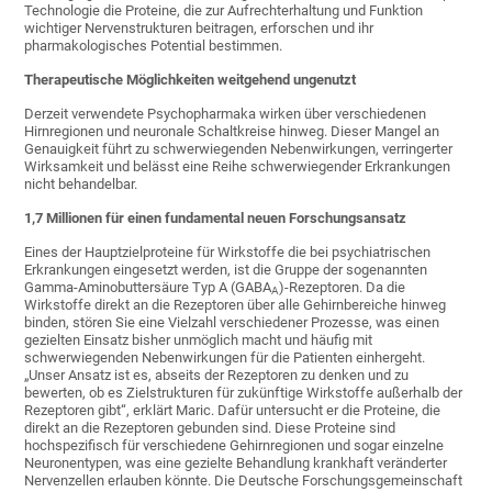
Technologie die Proteine, die zur Aufrechterhaltung und Funktion
wichtiger Nervenstrukturen beitragen, erforschen und ihr
pharmakologisches Potential bestimmen.
Therapeutische Möglichkeiten weitgehend ungenutzt
Derzeit verwendete Psychopharmaka wirken über verschiedenen
Hirnregionen und neuronale Schaltkreise hinweg. Dieser Mangel an
Genauigkeit führt zu schwerwiegenden Nebenwirkungen, verringerter
Wirksamkeit und belässt eine Reihe schwerwiegender Erkrankungen
nicht behandelbar.
1,7 Millionen für einen fundamental neuen Forschungsansatz
Eines der Hauptzielproteine für Wirkstoffe die bei psychiatrischen
Erkrankungen eingesetzt werden, ist die Gruppe der sogenannten
Gamma-Aminobuttersäure Typ A (GABA
)-Rezeptoren. Da die
A
Wirkstoffe direkt an die Rezeptoren über alle Gehirnbereiche hinweg
binden, stören Sie eine Vielzahl verschiedener Prozesse, was einen
gezielten Einsatz bisher unmöglich macht und häufig mit
schwerwiegenden Nebenwirkungen für die Patienten einhergeht.
„Unser Ansatz ist es, abseits der Rezeptoren zu denken und zu
bewerten, ob es Zielstrukturen für zukünftige Wirkstoffe außerhalb der
Rezeptoren gibt“, erklärt Maric. Dafür untersucht er die Proteine, die
direkt an die Rezeptoren gebunden sind. Diese Proteine sind
hochspezifisch für verschiedene Gehirnregionen und sogar einzelne
Neuronentypen, was eine gezielte Behandlung krankhaft veränderter
Nervenzellen erlauben könnte. Die Deutsche Forschungsgemeinschaft