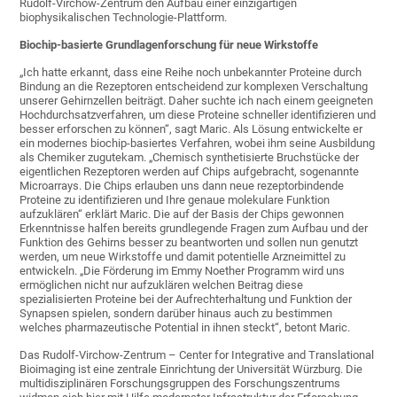
Rudolf-Virchow-Zentrum den Aufbau einer einzigartigen
biophysikalischen Technologie-Plattform.
Biochip-basierte Grundlagenforschung für neue Wirkstoffe
„Ich hatte erkannt, dass eine Reihe noch unbekannter Proteine durch
Bindung an die Rezeptoren entscheidend zur komplexen Verschaltung
unserer Gehirnzellen beiträgt. Daher suchte ich nach einem geeigneten
Hochdurchsatzverfahren, um diese Proteine schneller identifizieren und
besser erforschen zu können“, sagt Maric. Als Lösung entwickelte er
ein modernes biochip-basiertes Verfahren, wobei ihm seine Ausbildung
als Chemiker zugutekam. „Chemisch synthetisierte Bruchstücke der
eigentlichen Rezeptoren werden auf Chips aufgebracht, sogenannte
Microarrays. Die Chips erlauben uns dann neue rezeptorbindende
Proteine zu identifizieren und Ihre genaue molekulare Funktion
aufzuklären“ erklärt Maric. Die auf der Basis der Chips gewonnen
Erkenntnisse halfen bereits grundlegende Fragen zum Aufbau und der
Funktion des Gehirns besser zu beantworten und sollen nun genutzt
werden, um neue Wirkstoffe und damit potentielle Arzneimittel zu
entwickeln. „Die Förderung im Emmy Noether Programm wird uns
ermöglichen nicht nur aufzuklären welchen Beitrag diese
spezialisierten Proteine bei der Aufrechterhaltung und Funktion der
Synapsen spielen, sondern darüber hinaus auch zu bestimmen
welches pharmazeutische Potential in ihnen steckt“, betont Maric.
Das Rudolf-Virchow-Zentrum – Center for Integrative and Translational
Bioimaging ist eine zentrale Einrichtung der Universität Würzburg. Die
multidisziplinären Forschungsgruppen des Forschungszentrums