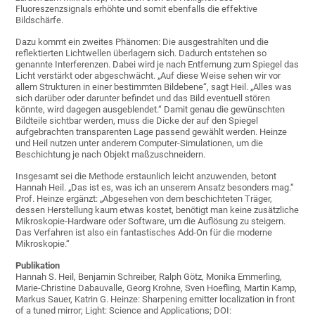
Fluoreszenzsignals erhöhte und somit ebenfalls die effektive
Bildschärfe.
Dazu kommt ein zweites Phänomen: Die ausgestrahlten und die
reflektierten Lichtwellen überlagern sich. Dadurch entstehen so
genannte Interferenzen. Dabei wird je nach Entfernung zum Spiegel das
Licht verstärkt oder abgeschwächt. „Auf diese Weise sehen wir vor
allem Strukturen in einer bestimmten Bildebene“, sagt Heil. „Alles was
sich darüber oder darunter befindet und das Bild eventuell stören
könnte, wird dagegen ausgeblendet.“ Damit genau die gewünschten
Bildteile sichtbar werden, muss die Dicke der auf den Spiegel
aufgebrachten transparenten Lage passend gewählt werden. Heinze
und Heil nutzen unter anderem Computer-Simulationen, um die
Beschichtung je nach Objekt maßzuschneidern.
Insgesamt sei die Methode erstaunlich leicht anzuwenden, betont
Hannah Heil. „Das ist es, was ich an unserem Ansatz besonders mag.“
Prof. Heinze ergänzt: „Abgesehen von dem beschichteten Träger,
dessen Herstellung kaum etwas kostet, benötigt man keine zusätzliche
Mikroskopie-Hardware oder Software, um die Auflösung zu steigern.
Das Verfahren ist also ein fantastisches Add-On für die moderne
Mikroskopie.“
Publikation
Hannah S. Heil, Benjamin Schreiber, Ralph Götz, Monika Emmerling,
Marie-Christine Dabauvalle, Georg Krohne, Sven Hoefling, Martin Kamp,
Markus Sauer, Katrin G. Heinze: Sharpening emitter localization in front
of a tuned mirror; Light: Science and Applications; DOI: