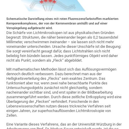
Schematische Darstellung eines mit roten Fluoreszenzfarbstoffen markierten
Kernporenkomplexes, der von der Kernmembran umhüllt und auf einer
Verspiegelung aufgebracht wird.
Die Schärfe von Lichtmikroskopen ist aus physikalischen Gründen
begrenzt: Strukturen, die näher beieinander liegen als 0,2 tausendstel
Millimeter, verschwimmen ineinander – sie lassen sich nicht mehr
voneinander unterscheiden. Ursache dieser Unschärfe ist die Beugung:
Sie sorgt vereinfacht gesagt dafür, dass Lichtstrahlen sich nicht
beliebig fein bündeln lassen. Jedes punktförmiges Objekt wird daher
nicht als Punkt, sondern als „Fleck“ abgebildet.
Mit mathematischen Methoden lässt sich das Auflösungsvermögen
dennoch deutlich verbessern. Dazu berechnet man aus der
Helligkeitsverteilung des „Flecks“ sein exaktes Zentrum. Das
funktioniert aber nur, wenn z­­wei nahe benachbarte Punkte des
Untersuchungsobjekts zunächst nicht gleichzeitig, sondern
nacheinander sichtbar sind, und erst später in der Bildbearbeitung
zusammengeführt werden. Durch diese zeitliche Entkopplung wird eine
Überlagerung der „Flecken“ verhindert. Forschende in den
Lebenswissenschaften nutzen dieses trickreiche Verfahren seit
einigen Jahren, zur superhochauflösenden Lichtmikroskopie von
Zellen.
Eine Variante dieses Verfahrens, das an der Universität Würzburg in der
Arbeitsgruppe von Prof. Dr. Markus Sauer entwickelt wurde, ist die so