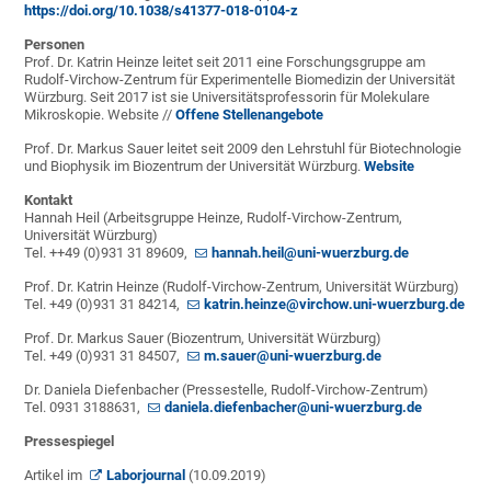
https://doi.org/10.1038/s41377-018-0104-z
Personen
Prof. Dr. Katrin Heinze leitet seit 2011 eine Forschungsgruppe am
Rudolf-Virchow-Zentrum für Experimentelle Biomedizin der Universität
Würzburg. Seit 2017 ist sie Universitätsprofessorin für Molekulare
Mikroskopie. Website //
Offene Stellenangebote
Prof. Dr. Markus Sauer leitet seit 2009 den Lehrstuhl für Biotechnologie
und Biophysik im Biozentrum der Universität Würzburg.
Website
Kontakt
Hannah Heil (Arbeitsgruppe Heinze, Rudolf-Virchow-Zentrum,
Universität Würzburg)
Tel. ++49 (0)931 31 89609,
hannah.heil@uni-wuerzburg.de
Prof. Dr. Katrin Heinze (Rudolf-Virchow-Zentrum, Universität Würzburg)
Tel. +49 (0)931 31 84214,
katrin.heinze@virchow.uni-wuerzburg.de
Prof. Dr. Markus Sauer (Biozentrum, Universität Würzburg)
Tel. +49 (0)931 31 84507,
m.sauer@uni-wuerzburg.de
Dr. Daniela Diefenbacher (Pressestelle, Rudolf-Virchow-Zentrum)
Tel. 0931 3188631,
daniela.diefenbacher@uni-wuerzburg.de
Pressespiegel
Artikel im
Laborjournal
(10.09.2019)