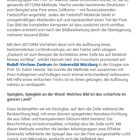
genannte dSTORM-Methode. Hierfür werden bestimmte Strukturen –
zum Beispiel eine Pore eines Zellkerns – mit fluoreszierenden
Farbstoffen angefärbt. Jedes der Farbstoff-Moleküle blinkt in
unregelmäßigen Abständen auf und repräsentiert einen Teil der Pore.
Das Bild der kompletten Kernporen ist also zunächst nicht sichtbar,
sondern entsteht erst nach der Bildbearbeitung durch die Überlagerung
mehrerer tausend Bilder.
Mit dem dSTORM-Verfahren lässt sich die Auflösung eines
herkömmlichen Lichtmikroskops um den Faktor zehn steigern.
„Dadurch ist zum Beispiel die Architektur einer Zelle bis auf Molekül-
Niveau sichtbar“, erklärt Hannah Heil. Die Forscherin promoviert am
Rudolf-Virchow-Zentrum
der
Universität Würzburg
in der Gruppe von
Prof. Dr. Katrin Heinze. Sie konnte die Methode nun zusammen mit
ihren Kolleginnen und Kollegen noch einmal entscheidend verbessern:
Mit Hilfe eines einfachen Tricks ist es ihnen gelungen, die Auflösung
nahezu zu verdoppeln.
Spieglein, Spieglein an der Wand: Welches Bild ist das schärfste im
ganzen Land?
Dazu bedampften sie ein Deckglas, auf dem die Zelle während der
Beobachtung liegt, mit einer dünnen spiegelnden Nanobeschichtung,
die aus Silber und transparentem Silizium-Nitrit bestand. Die
Beschichtung ist biokompatibel, schädigt also die Zelle nicht. Mit
dieser Methode erzielten die beiden Arbeitsgruppen zwei Effekte:
Einerseits reflektierte der Spiegel das von der Pore ausgestrahlte Licht
zurück zum Mikroskop, wodurch sich die Helligkeit des