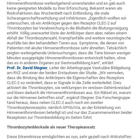
Hirnvenenthrombose weitestgehend unverstanden und es gab auch
keine geeigneten Modelle zu ihrer Erforschung. Bekannt waren als
Risikofaktoren das Wochenbett nach Entbindung, die orale
Schwangerschaftsverhütung und Infektionen. „Eigentlich wollten wir
untersuchen, ob ein Antikörper gegen den Rezeptor CLEC-2 auf
Thrombozyten bei Verabreichung in die Blutbahn die Blutungsneigung
erhöht. Völlig unerwartet löste der Antikörper dann aber, neben einem
Abfall der Thrombozytenzahl, Krampfanfälle und weitere neurologische
Ausfälle bei den behandelten Tieren aus. Symptome, die denen von
Patienten mit akuter Hirnvenenthrombose sehr ähnelten. Tatsächlich
zeigten weitergehende Untersuchungen, dass die Tiere binnen weniger
Minuten ausgeprägte Hirnvenenthrombosen entwickelt hatten, ohne
das es in anderen Organen zur Gerinnselbildung kam“, erklärt
Prof. Dr. David Stegner
, Leiter der Arbeitsgruppe Vaskuläre Bildgebung
am RVZ und einer der beiden Erstautoren der Studie. „Wir vermuten,
dass die Bindung des Antikörpers die Eigenschaften des Rezeptors
CLEC-2 so verändert, dass er Signale in die Zelle weiterleitet. Dies
aktiviert die Thrombozyten, sie verklumpen im venösen Gehirnkreislauf
und lösen dadurch die Hirnvenenthrombosen aus. Ein Rätsel ist, warum
nur die Hirnvenen betroffen sind“, ergänzt Stegner. Die Forschergruppe
fand heraus, dass neben CLEC-2 auch noch ein zweiter
Thrombozytenrezeptor, nämlich GPIIb/IIIa, an der Entstehung von
Hirnvenenthrombosen beteiligt ist und nur das Zusammenwirken beider
Rezeptoren zur Thrombenbildung im Gehirn führt.
Thrombozytenblockade als neuer Therapieansatz
Diese Erkenntnisse ermöglichten es nun, sehr gezielt nach Wirkstoffen