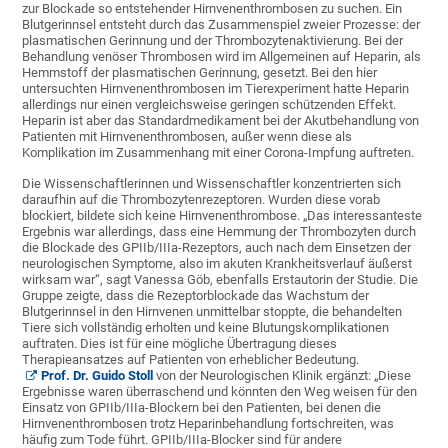
zur Blockade so entstehender Hirnvenenthrombosen zu suchen. Ein
Blutgerinnsel entsteht durch das Zusammenspiel zweier Prozesse: der
plasmatischen Gerinnung und der Thrombozytenaktivierung. Bei der
Behandlung venöser Thrombosen wird im Allgemeinen auf Heparin, als
Hemmstoff der plasmatischen Gerinnung, gesetzt. Bei den hier
untersuchten Hirnvenenthrombosen im Tierexperiment hatte Heparin
allerdings nur einen vergleichsweise geringen schützenden Effekt.
Heparin ist aber das Standardmedikament bei der Akutbehandlung von
Patienten mit Hirnvenenthrombosen, außer wenn diese als
Komplikation im Zusammenhang mit einer Corona-Impfung auftreten.
Die Wissenschaftlerinnen und Wissenschaftler konzentrierten sich
daraufhin auf die Thrombozytenrezeptoren. Wurden diese vorab
blockiert, bildete sich keine Hirnvenenthrombose. „Das interessanteste
Ergebnis war allerdings, dass eine Hemmung der Thrombozyten durch
die Blockade des GPIIb/IIIa-Rezeptors, auch nach dem Einsetzen der
neurologischen Symptome, also im akuten Krankheitsverlauf äußerst
wirksam war“, sagt Vanessa Göb, ebenfalls Erstautorin der Studie. Die
Gruppe zeigte, dass die Rezeptorblockade das Wachstum der
Blutgerinnsel in den Hirnvenen unmittelbar stoppte, die behandelten
Tiere sich vollständig erholten und keine Blutungskomplikationen
auftraten. Dies ist für eine mögliche Übertragung dieses
Therapieansatzes auf Patienten von erheblicher Bedeutung.
Prof. Dr. Guido Stoll
von der Neurologischen Klinik ergänzt: „Diese
Ergebnisse waren überraschend und könnten den Weg weisen für den
Einsatz von GPIIb/IIIa-Blockern bei den Patienten, bei denen die
Hirnvenenthrombosen trotz Heparinbehandlung fortschreiten, was
häufig zum Tode führt. GPIIb/IIIa-Blocker sind für andere