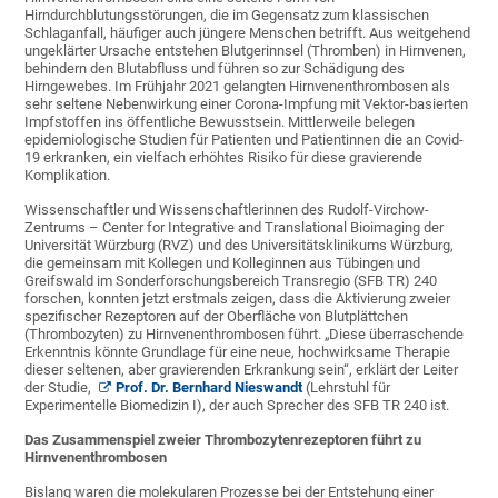
Hirndurchblutungsstörungen, die im Gegensatz zum klassischen
Schlaganfall, häufiger auch jüngere Menschen betrifft. Aus weitgehend
ungeklärter Ursache entstehen Blutgerinnsel (Thromben) in Hirnvenen,
behindern den Blutabfluss und führen so zur Schädigung des
Hirngewebes. Im Frühjahr 2021 gelangten Hirnvenenthrombosen als
sehr seltene Nebenwirkung einer Corona-Impfung mit Vektor-basierten
Impfstoffen ins öffentliche Bewusstsein. Mittlerweile belegen
epidemiologische Studien für Patienten und Patientinnen die an Covid-
19 erkranken, ein vielfach erhöhtes Risiko für diese gravierende
Komplikation.
Wissenschaftler und Wissenschaftlerinnen des Rudolf-Virchow-
Zentrums – Center for Integrative and Translational Bioimaging der
Universität Würzburg (RVZ) und des Universitätsklinikums Würzburg,
die gemeinsam mit Kollegen und Kolleginnen aus Tübingen und
Greifswald im Sonderforschungsbereich Transregio (SFB TR) 240
forschen, konnten jetzt erstmals zeigen, dass die Aktivierung zweier
spezifischer Rezeptoren auf der Oberfläche von Blutplättchen
(Thrombozyten) zu Hirnvenenthrombosen führt. „Diese überraschende
Erkenntnis könnte Grundlage für eine neue, hochwirksame Therapie
dieser seltenen, aber gravierenden Erkrankung sein“, erklärt der Leiter
der Studie,
Prof. Dr. Bernhard Nieswandt
(Lehrstuhl für
Experimentelle Biomedizin I), der auch Sprecher des SFB TR 240 ist.
Das Zusammenspiel zweier Thrombozytenrezeptoren führt zu
Hirnvenenthrombosen
Bislang waren die molekularen Prozesse bei der Entstehung einer