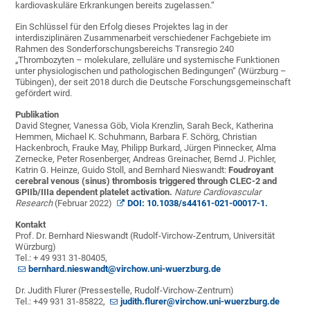
kardiovaskuläre Erkrankungen bereits zugelassen.“
Ein Schlüssel für den Erfolg dieses Projektes lag in der
interdisziplinären Zusammenarbeit verschiedener Fachgebiete im
Rahmen des Sonderforschungsbereichs Transregio 240
„Thrombozyten – molekulare, zelluläre und systemische Funktionen
unter physiologischen und pathologischen Bedingungen“ (Würzburg –
Tübingen), der seit 2018 durch die Deutsche Forschungsgemeinschaft
gefördert wird.
Publikation
David Stegner, Vanessa Göb, Viola Krenzlin, Sarah Beck, Katherina
Hemmen, Michael K. Schuhmann, Barbara F. Schörg, Christian
Hackenbroch, Frauke May, Philipp Burkard, Jürgen Pinnecker, Alma
Zernecke, Peter Rosenberger, Andreas Greinacher, Bernd J. Pichler,
Katrin G. Heinze, Guido Stoll, and Bernhard Nieswandt:
Foudroyant
cerebral venous (sinus) thrombosis triggered through CLEC-2 and
GPIIb/IIIa dependent platelet activation.
Nature Cardiovascular
Research
(Februar 2022)
DOI: 10.1038/s44161-021-00017-1.
Kontakt
Prof. Dr. Bernhard Nieswandt (Rudolf-Virchow-Zentrum, Universität
Würzburg)
Tel.: + 49 931 31-80405,
bernhard.nieswandt@virchow.uni-wuerzburg.de
Dr. Judith Flurer (Pressestelle, Rudolf-Virchow-Zentrum)
Tel.: +49 931 31-85822,
judith.flurer@virchow.uni-wuerzburg.de