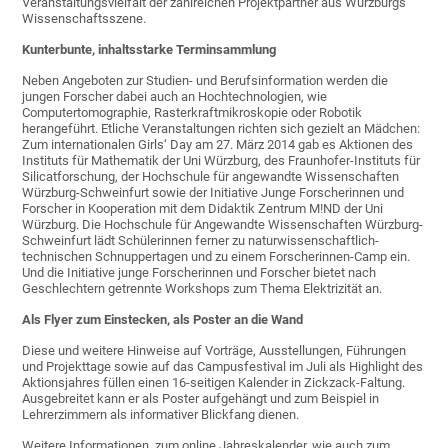
Veranstaltungsvielfalt der zahlreichen Projektpartner aus Würzburgs
Wissenschaftsszene.
Kunterbunte, inhaltsstarke Terminsammlung
Neben Angeboten zur Studien- und Berufsinformation werden die
jungen Forscher dabei auch an Hochtechnologien, wie
Computertomographie, Rasterkraftmikroskopie oder Robotik
herangeführt. Etliche Veranstaltungen richten sich gezielt an Mädchen:
Zum internationalen Girls‘ Day am 27. März 2014 gab es Aktionen des
Instituts für Mathematik der Uni Würzburg, des Fraunhofer-Instituts für
Silicatforschung, der Hochschule für angewandte Wissenschaften
Würzburg-Schweinfurt sowie der Initiative Junge Forscherinnen und
Forscher in Kooperation mit dem Didaktik Zentrum M!ND der Uni
Würzburg. Die Hochschule für Angewandte Wissenschaften Würzburg-
Schweinfurt lädt Schülerinnen ferner zu naturwissenschaftlich-
technischen Schnuppertagen und zu einem Forscherinnen-Camp ein.
Und die Initiative junge Forscherinnen und Forscher bietet nach
Geschlechtern getrennte Workshops zum Thema Elektrizität an.
Als Flyer zum Einstecken, als Poster an die Wand
Diese und weitere Hinweise auf Vorträge, Ausstellungen, Führungen
und Projekttage sowie auf das Campusfestival im Juli als Highlight des
Aktionsjahres füllen einen 16-seitigen Kalender in Zickzack-Faltung.
Ausgebreitet kann er als Poster aufgehängt und zum Beispiel in
Lehrerzimmern als informativer Blickfang dienen.
Weitere Informationen, zum online Jahreskalender, wie auch zum