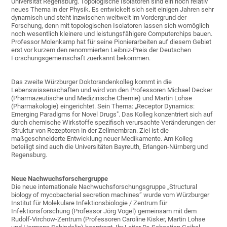
Universität Regensburg. Topologische Isolatoren sind ein noch relativ
neues Thema in der Physik. Es entwickelt sich seit einigen Jahren sehr
dynamisch und steht inzwischen weltweit im Vordergrund der
Forschung, denn mit topologischen Isolatoren lassen sich womöglich
noch wesentlich kleinere und leistungsfähigere Computerchips bauen.
Professor Molenkamp hat für seine Pionierarbeiten auf diesem Gebiet
erst vor kurzem den renommierten Leibniz-Preis der Deutschen
Forschungsgemeinschaft zuerkannt bekommen.
Das zweite Würzburger Doktorandenkolleg kommt in die
Lebenswissenschaften und wird von den Professoren Michael Decker
(Pharmazeutische und Medizinische Chemie) und Martin Lohse
(Pharmakologie) eingerichtet. Sein Thema: „Receptor Dynamics:
Emerging Paradigms for Novel Drugs". Das Kolleg konzentriert sich auf
durch chemische Wirkstoffe spezifisch verursachte Veränderungen der
Struktur von Rezeptoren in der Zellmembran. Ziel ist die
maßgeschneiderte Entwicklung neuer Medikamente. Am Kolleg
beteiligt sind auch die Universitäten Bayreuth, Erlangen-Nürnberg und
Regensburg.
Neue Nachwuchsforschergruppe
Die neue internationale Nachwuchsforschungsgruppe „Structural
biology of mycobacterial secretion machines” wurde vom Würzburger
Institut für Molekulare Infektionsbiologie / Zentrum für
Infektionsforschung (Professor Jörg Vogel) gemeinsam mit dem
Rudolf-Virchow-Zentrum (Professoren Caroline Kisker, Martin Lohse