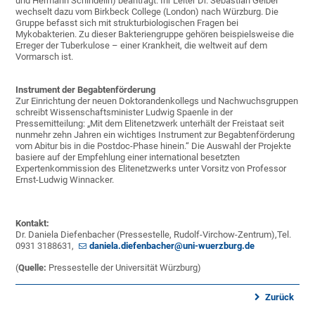
und Hermann Schindelin) beantragt. Ihr Leiter Dr. Sebastian Geibel
wechselt dazu vom Birkbeck College (London) nach Würzburg. Die
Gruppe befasst sich mit strukturbiologischen Fragen bei
Mykobakterien. Zu dieser Bakteriengruppe gehören beispielsweise die
Erreger der Tuberkulose – einer Krankheit, die weltweit auf dem
Vormarsch ist.
Instrument der Begabtenförderung
Zur Einrichtung der neuen Doktorandenkollegs und Nachwuchsgruppen
schreibt Wissenschaftsminister Ludwig Spaenle in der
Pressemitteilung: „Mit dem Elitenetzwerk unterhält der Freistaat seit
nunmehr zehn Jahren ein wichtiges Instrument zur Begabtenförderung
vom Abitur bis in die Postdoc-Phase hinein.“ Die Auswahl der Projekte
basiere auf der Empfehlung einer international besetzten
Expertenkommission des Elitenetzwerks unter Vorsitz von Professor
Ernst-Ludwig Winnacker.
Kontakt:
Dr. Daniela Diefenbacher (Pressestelle, Rudolf-Virchow-Zentrum),Tel.
0931 3188631,
daniela.diefenbacher@uni-wuerzburg.de
(
Quelle:
Pressestelle der Universität Würzburg)
Zurück