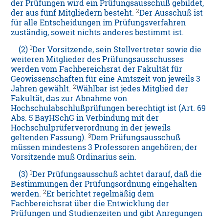
der Prüfungen wird ein Prüfungsausschuß gebildet,
2
der aus fünf Mitgliedern besteht.
Der Ausschuß ist
für alle Entscheidungen im Prüfungsverfahren
zuständig, soweit nichts anderes bestimmt ist.
1
(2)
Der Vorsitzende, sein Stellvertreter sowie die
weiteren Mitglieder des Prüfungsausschusses
werden vom Fachbereichsrat der Fakultät für
Geowissenschaften für eine Amtszeit von jeweils 3
2
Jahren gewählt.
Wählbar ist jedes Mitglied der
Fakultät, das zur Abnahme von
Hochschulabschlußprüfungen berechtigt ist (Art. 69
Abs. 5 BayHSchG in Verbindung mit der
Hochschulprüferverordnung in der jeweils
3
geltenden Fassung).
Dem Prüfungsausschuß
müssen mindestens 3 Professoren angehören; der
Vorsitzende muß Ordinarius sein.
1
(3)
Der Prüfungsausschuß achtet darauf, daß die
Bestimmungen der Prüfungsordnung eingehalten
2
werden.
Er berichtet regelmäßig dem
Fachbereichsrat über die Entwicklung der
Prüfungen und Studienzeiten und gibt Anregungen