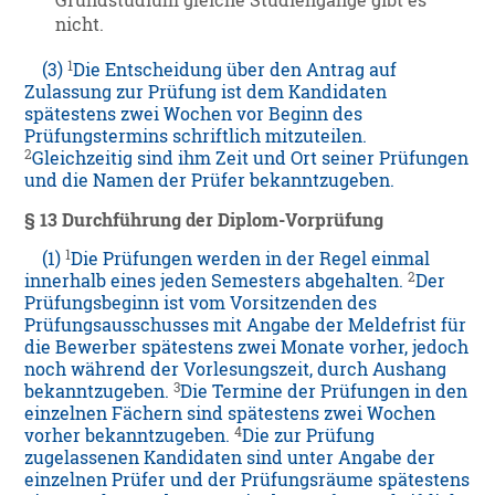
Grundstudium gleiche Studiengänge gibt es
nicht.
1
(3)
Die Entscheidung über den Antrag auf
Zulassung zur Prüfung ist dem Kandidaten
spätestens zwei Wochen vor Beginn des
Prüfungstermins schriftlich mitzuteilen.
2
Gleichzeitig sind ihm Zeit und Ort seiner Prüfungen
und die Namen der Prüfer bekanntzugeben.
§ 13 Durchführung der Diplom-Vorprüfung
1
(1)
Die Prüfungen werden in der Regel einmal
2
innerhalb eines jeden Semesters abgehalten.
Der
Prüfungsbeginn ist vom Vorsitzenden des
Prüfungsausschusses mit Angabe der Meldefrist für
die Bewerber spätestens zwei Monate vorher, jedoch
noch während der Vorlesungszeit, durch Aushang
3
bekanntzugeben.
Die Termine der Prüfungen in den
einzelnen Fächern sind spätestens zwei Wochen
4
vorher bekanntzugeben.
Die zur Prüfung
zugelassenen Kandidaten sind unter Angabe der
einzelnen Prüfer und der Prüfungsräume spätestens