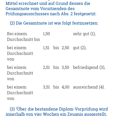
Mittel errechnet und auf Grund dessen die
Gesamtnote vom Vorsitzenden des
Prüfungsausschusses nach Abs. 2 festgesetzt.
(2) Die Gesamtnote ist wie folgt festzusetzen:
Bei einem
1,50
sehr gut (1),
Durchschnitt bis
bei einem
1,51
bis
2,50
gut (2),
Durchschnitt
von
bei einem
2,51
bis
3,50
befriedigend (3),
Durchschnitt
von
bei einem
3,51
bis
4,00
ausreichend (4).
Durchschnitt
von
1
(3)
Über die bestandene Diplom-Vorprüfung wird
innerhalb von vier Wochen ein Zeugnis ausgestellt,