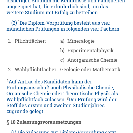
bisherigen Studium die Kenntnisse und Fähigkeiten
angeeignet hat, die erforderlich sind, um das
weitere Studium mit Erfolg zu betreiben.
1
(2)
Die Diplom-Vorprüfung besteht aus vier
mündlichen Prüfungen in folgenden vier Fächern:
1.
Pflichtfächer:
a)
Mineralogie
b)
Experimentalphysik
c)
Anorganische Chemie
2.
Wahlpflichtfächer:
Geologie oder Mathematik
2
Auf Antrag des Kandidaten kann der
Prüfungsausschuß auch Physikalische Chemie,
Organische Chemie oder Theoretische Physik als
3
Wahlpflichtfach zulassen.
Der Prüfung wird der
Stoff des ersten und zweiten Studienjahres
zugrunde gelegt.
§ 10 Zulassungsvoraussetzungen
(1) Die Zulassung zur Diplom-Vorprüfung setzt