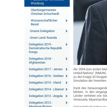
Würzburg
Oberbürgermeister
Christian Schuchardt
Wissenschaftlicher
Beirat
Unsere Delegation
Unser Land: Ruanda
Delegation 2019 -
Demokratische Republik
Kongo
Delegation 2018 -
Afghanistan
Delegation 2017 - Jemen
Als 2004 zum ersten Mal
United Nations“ (NMUN) e
Delegation 2016 - Serbien
zu den knapp 20 Gruppen
Simulation der Vereinte
Delegation 2015 - Irland
Dank des herausragenden
Delegation 2014 - Libanon
bleiben. In den vergang
Länder vertreten wie Si
Delegation 2013 - Angola
Venezuela, Myanmar/Bur
Delegation 2012 -
Myanmar/Burma
Und mehrfach haben sie 