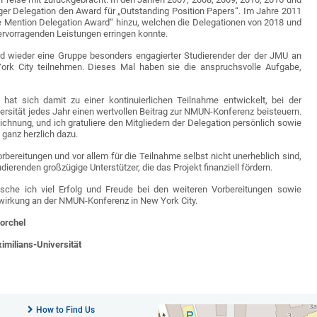
ger Delegation den Award für „Outstanding Position Papers“. Im Jahre 2011
 Mention Delegation Award“ hinzu, welchen die Delegationen von 2018 und
hervorragenden Leistungen erringen konnte.
d wieder eine Gruppe besonders engagierter Studierender der der JMU an
ork City teilnehmen. Dieses Mal haben sie die anspruchsvolle Aufgabe,
 hat sich damit zu einer kontinuierlichen Teilnahme entwickelt, bei der
ersität jedes Jahr einen wertvollen Beitrag zur NMUN-Konferenz beisteuern.
ichnung, und ich gratuliere den Mitgliedern der Delegation persönlich sowie
 ganz herzlich dazu.
rbereitungen und vor allem für die Teilnahme selbst nicht unerheblich sind,
ierenden großzügige Unterstützer, die das Projekt finanziell fördern.
sche ich viel Erfolg und Freude bei den weiteren Vorbereitungen sowie
twirkung an der NMUN-Konferenz in New York City.
Forchel
imilians-Universität
How to Find Us