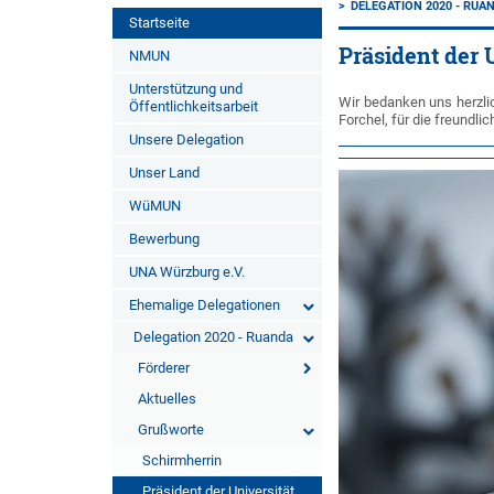
DELEGATION 2020 - RUA
Startseite
Präsident der 
NMUN
Unterstützung und
Wir bedanken uns herzlich
Öffentlichkeitsarbeit
Forchel, für die freundl
Unsere Delegation
Unser Land
WüMUN
Bewerbung
UNA Würzburg e.V.
Ehemalige Delegationen
Delegation 2020 - Ruanda
Förderer
Aktuelles
Grußworte
Schirmherrin
Präsident der Universität