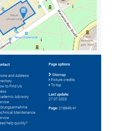
Page options
ontact
Sitemap
hone and Address
Picture credits
irectory
To top
ow to Find Us
ress
Last update:
cademic Advisory
27.07.2023
ervice
törungsannahme
Page:
218849/41
echnical Maintenance
ervice
eed help quickly?