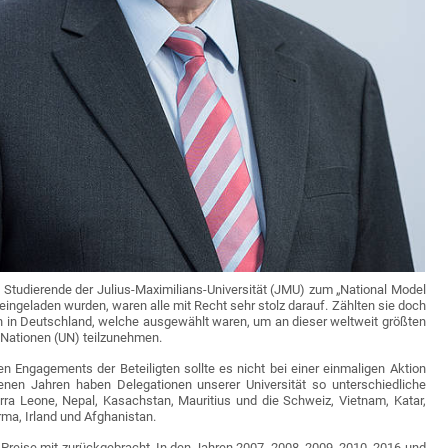
 Studierende der Julius-Maximilians-Universität (JMU) zum „National Model
ingeladen wurden, waren alle mit Recht sehr stolz darauf. Zählten sie doch
 in Deutschland, welche ausgewählt waren, um an dieser weltweit größten
n Nationen (UN) teilzunehmen.
 Engagements der Beteiligten sollte es nicht bei einer einmaligen Aktion
enen Jahren haben Delegationen unserer Universität so unterschiedliche
erra Leone, Nepal, Kasachstan, Mauritius und die Schweiz, Vietnam, Katar,
ma, Irland und Afghanistan.
Preise mit zurückgebracht. In den Jahren 2007, 2008, 2009, 2010, 2016 und