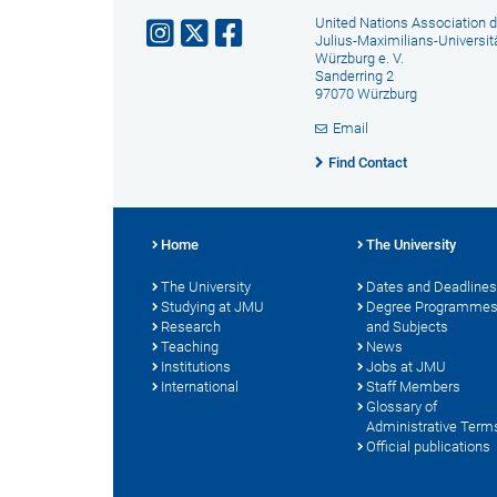
United Nations Association d
Julius-Maximilians-Universit
Würzburg e. V.
Sanderring 2
97070 Würzburg
Email
Find Contact
Home
The University
The University
Dates and Deadlines
Studying at JMU
Degree Programme
Research
and Subjects
Teaching
News
Institutions
Jobs at JMU
International
Staff Members
Glossary of
Administrative Term
Official publications