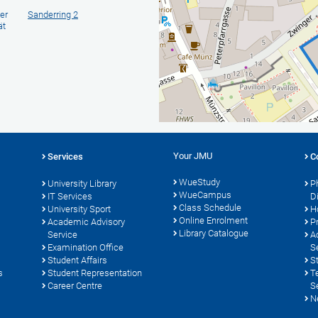
er
Sanderring 2
ät
Your JMU
Services
C
WueStudy
University Library
P
WueCampus
s
IT Services
D
Class Schedule
University Sport
H
Online Enrolment
Academic Advisory
P
Library Catalogue
Service
A
Examination Office
S
Student Affairs
S
s
Student Representation
T
Career Centre
S
N