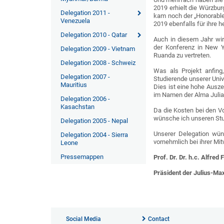
2019 erhielt die Würzbur
Delegation 2011 -
kam noch der „Honorable
Venezuela
2019 ebenfalls für ihre 
Delegation 2010 - Qatar
Auch in diesem Jahr wir
der Konferenz in New Y
Delegation 2009 - Vietnam
Ruanda zu vertreten.
Delegation 2008 - Schweiz
Was als Projekt anfing,
Delegation 2007 -
Studierende unserer Univ
Mauritius
Dies ist eine hohe Ausze
im Namen der Alma Julia
Delegation 2006 -
Kasachstan
Da die Kosten bei den Vo
wünsche ich unseren Stud
Delegation 2005 - Nepal
Unserer Delegation wün
Delegation 2004 - Sierra
vornehmlich bei ihrer Mi
Leone
Pressemappen
Prof. Dr. Dr. h.c. Alfred 
Präsident der Julius-Max
Social Media
Contact