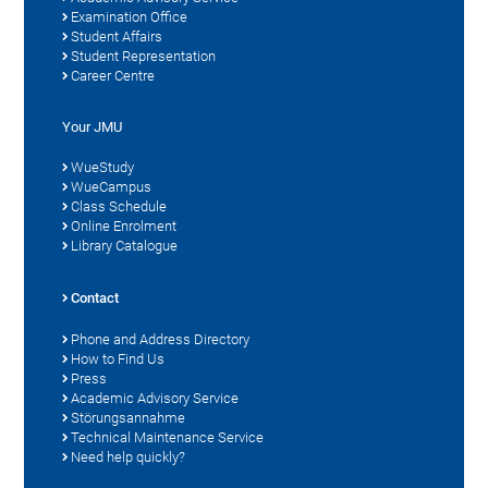
Examination Office
Student Affairs
Student Representation
Career Centre
Your JMU
WueStudy
WueCampus
Class Schedule
Online Enrolment
Library Catalogue
Contact
Phone and Address Directory
How to Find Us
Press
Academic Advisory Service
Störungsannahme
Technical Maintenance Service
Need help quickly?