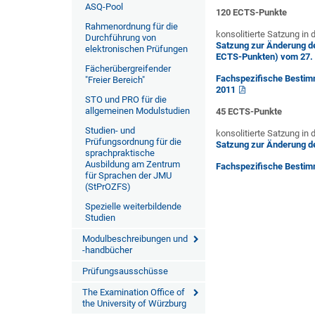
ASQ-Pool
120 ECTS-Punkte
Rahmenordnung für die
konsolitierte Satzung in 
Durchführung von
Satzung zur Änderung d
elektronischen Prüfungen
ECTS-Punkten) vom 27. 
Fächerübergreifender
Fachspezifische Bestimm
"Freier Bereich"
2011
STO und PRO für die
allgemeinen Modulstudien
45 ECTS-Punkte
Studien- und
konsolitierte Satzung in 
Prüfungsordnung für die
Satzung zur Änderung d
sprachpraktische
Ausbildung am Zentrum
Fachspezifische Bestim
für Sprachen der JMU
(StPrOZFS)
Spezielle weiterbildende
Studien
Modulbeschreibungen und
-handbücher
Prüfungsausschüsse
The Examination Office of
the University of Würzburg