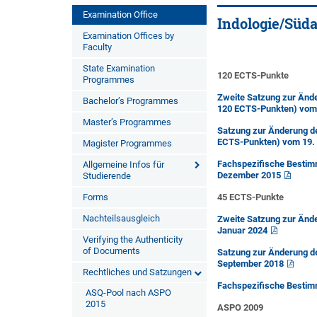
Examination Office
Indologie/Süd
Examination Offices by
Faculty
State Examination
120 ECTS-Punkte
Programmes
Zweite Satzung zur Ände
Bachelor’s Programmes
120 ECTS-Punkten) vom 
Master’s Programmes
Satzung zur Änderung de
ECTS-Punkten) vom 19.
Magister Programmes
Fachspezifische Bestim
Allgemeine Infos für
Dezember 2015
Studierende
Forms
45 ECTS-Punkte
Nachteilsausgleich
Zweite Satzung zur Änd
Januar 2024
Verifying the Authenticity
of Documents
Satzung zur Änderung d
September 2018
Rechtliches und Satzungen
Fachspezifische Bestim
ASQ-Pool nach ASPO
2015
ASPO 2009