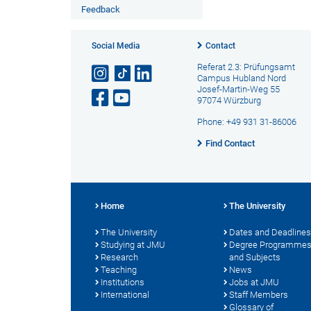
Feedback
Social Media
Contact
Referat 2.3: Prüfungsamt
Campus Hubland Nord
Josef-Martin-Weg 55
97074 Würzburg
Phone: +49 931 31-86006
Find Contact
Home
The University
The University
Dates and Deadlines
Studying at JMU
Degree Programme
Research
and Subjects
Teaching
News
Institutions
Jobs at JMU
International
Staff Members
Glossary of