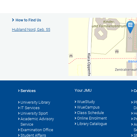
How to Find Us
Hubland Nord, Geb. 55
Your JMU
Services
C
WueStudy
University Library
P
WueCampus
s
IT Services
D
Class Schedule
University Sport
H
Online Enrolment
Academic Advisory
P
Library Catalogue
Service
A
Examination Office
S
Student Affairs
S