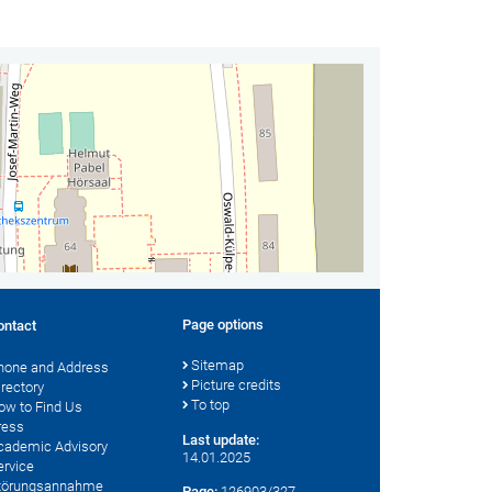
Page options
ontact
Sitemap
hone and Address
Picture credits
irectory
To top
ow to Find Us
ress
Last update:
cademic Advisory
14.01.2025
ervice
törungsannahme
Page:
126903/327