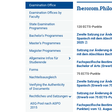
Examination Office
Iberorom.Philo
Examination Offices by
Faculty
State Examination
120 ECTS-Punkte
Programmes
Zweite Satzung zur Änd
Bachelor’s Programmes
Spanisch mit dem Absch
2025
Master’s Programmes
Satzung zur Änderung d
Magister Programmes
mit dem Abschluss Bach
Allgemeine Infos für
Fachspezifische Bestim
Studierende
Bachelor of Arts (Erwe
Forms
75 ECTS-Punkte
Nachteilsausgleich
Zweite Satzung zur Änd
Verifying the Authenticity
Spanisch (Erwerb von 
of Documents
Satzung zur Änderung d
Rechtliches und Satzungen
(Erwerb von 75 ECTS-Pu
ASQ-Pool nach ASPO
Fachspezifische Bestim
2015
Punkten) vom 12. Augus