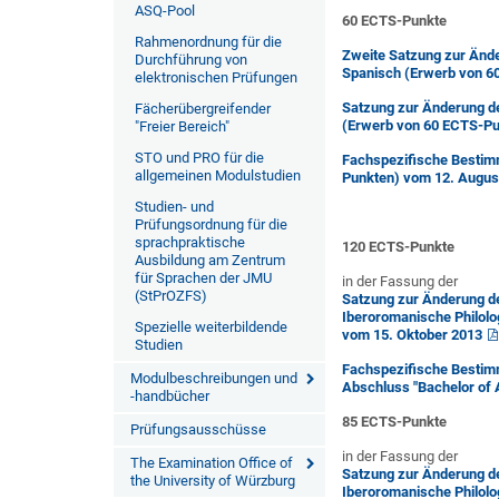
ASQ-Pool
60 ECTS-Punkte
Rahmenordnung für die
Zweite Satzung zur Änd
Durchführung von
Spanisch (Erwerb von 
elektronischen Prüfungen
Satzung zur Änderung d
Fächerübergreifender
(Erwerb von 60 ECTS-Pu
"Freier Bereich"
STO und PRO für die
Fachspezifische Bestim
allgemeinen Modulstudien
Punkten) vom 12. Augus
Studien- und
Prüfungsordnung für die
sprachpraktische
120 ECTS-Punkte
Ausbildung am Zentrum
für Sprachen der JMU
in der Fassung der
(StPrOZFS)
Satzung zur Änderung d
Iberoromanische Philolo
Spezielle weiterbildende
vom 15. Oktober 2013
Studien
Fachspezifische Bestim
Modulbeschreibungen und
Abschluss "Bachelor of
-handbücher
85 ECTS-Punkte
Prüfungsausschüsse
in der Fassung der
The Examination Office of
Satzung zur Änderung d
the University of Würzburg
Iberoromanische Philol