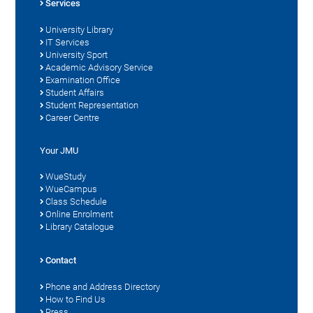
Services
University Library
IT Services
University Sport
Academic Advisory Service
Examination Office
Student Affairs
Student Representation
Career Centre
Your JMU
WueStudy
WueCampus
Class Schedule
Online Enrolment
Library Catalogue
Contact
Phone and Address Directory
How to Find Us
Press