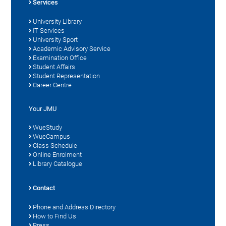
Services
University Library
IT Services
University Sport
Academic Advisory Service
Examination Office
Student Affairs
Student Representation
Career Centre
Your JMU
WueStudy
WueCampus
Class Schedule
Online Enrolment
Library Catalogue
Contact
Phone and Address Directory
How to Find Us
Press