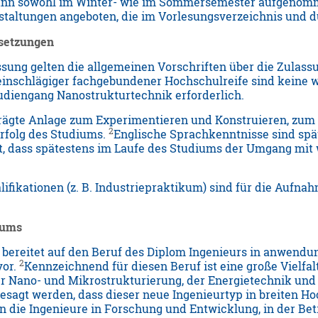
ann sowohl im Winter- wie im Sommersemester aufgeno
staltungen angeboten, die im Vorlesungsverzeichnis und
ssetzungen
ssung gelten die allgemeinen Vorschriften über die Zula
einschlägiger fachgebundener Hochschulreife sind keine 
diengang Nanostrukturtechnik erforderlich.
rägte Anlage zum Experimentieren und Konstruieren, zu
2
rfolg des Studiums.
Englische Sprachkenntnisse sind spä
st, dass spätestens im Laufe des Studiums der Umgang mi
lifikationen (z. B. Industriepraktikum) sind für die Aufn
.
iums
bereitet auf den Beruf des Diplom Ingenieurs in anwendu
2
vor.
Kennzeichnend für diesen Beruf ist eine große Vielfal
r Nano- und Mikrostrukturierung, der Energietechnik un
esagt werden, dass dieser neue Ingenieurtyp in breiten H
en die Ingenieure in Forschung und Entwicklung, in der Bet