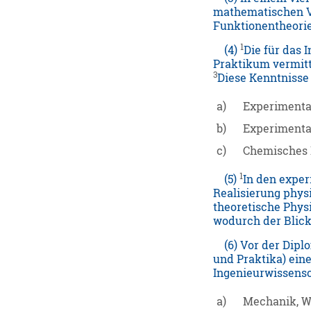
mathematischen Vo
Funktionentheorie
1
(4)
Die für das
Praktikum vermitt
3
Diese Kenntnisse
a)
Experimenta
b)
Experimental
c)
Chemisches 
1
(5)
In den exper
Realisierung phys
theoretische Phys
wodurch der Blick
(6) Vor der Diplo
und Praktika) ein
Ingenieurwissensc
a)
Mechanik, W