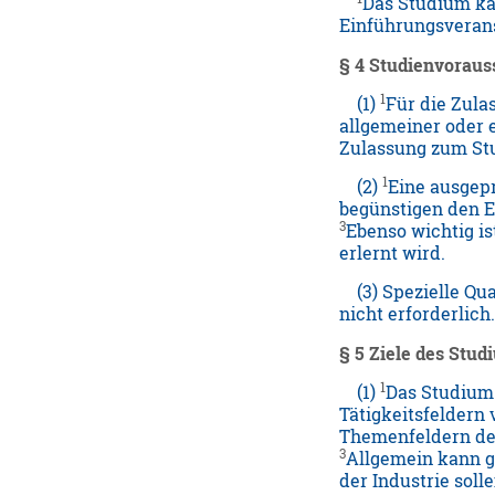
Das Studium k
Einführungsveran
§ 4 Studienvorau
1
(1)
Für die Zula
allgemeiner oder 
Zulassung zum Stu
1
(2)
Eine ausgep
begünstigen den E
3
Ebenso wichtig i
erlernt wird.
(3) Spezielle Qua
nicht erforderlich
§ 5 Ziele des Stud
1
(1)
Das Studium 
Tätigkeitsfeldern 
Themenfeldern de
3
Allgemein kann g
der Industrie soll