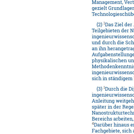
Management, Vert
gezielt Grundlage
Technologieschübe
1
(2)
Das Ziel der
Teilgebieten der 
ingenieurwissensc
und durch die Schu
an ihn herangetra
Aufgabenstellunge
physikalischen un
Methodenkenntnis
ingenieurwissensc
sich in ständigem
1
(3)
Durch die Di
ingenieurwissensc
Anleitung weitgeh
später in der Rege
Nanostrukturtechn
Bereichs arbeiten
4
Darüber hinaus e
Fachgebiete, sich