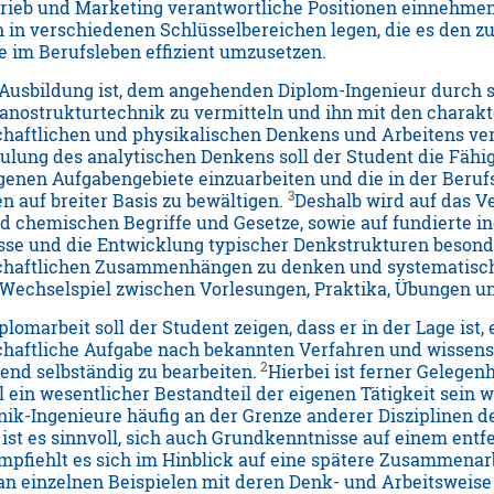
rieb und Marketing verantwortliche Positionen einnehme
n in verschiedenen Schlüsselbereichen legen, die es den 
 im Berufsleben effizient umzusetzen.
 Ausbildung ist, dem angehenden Diplom-Ingenieur durch 
Nanostrukturtechnik zu vermitteln und ihn mit den charak
haftlichen und physikalischen Denkens und Arbeitens ve
lung des analytischen Denkens soll der Student die Fähigke
genen Aufgabengebiete einzuarbeiten und die in der Beru
3
n auf breiter Basis zu bewältigen.
Deshalb wird auf das V
d chemischen Begriffe und Gesetze, sowie auf fundierte i
se und die Entwicklung typischer Denkstrukturen besond
haftlichen Zusammenhängen zu denken und systematisch i
 Wechselspiel zwischen Vorlesungen, Praktika, Übungen u
plomarbeit soll der Student zeigen, dass er in der Lage ist
haftliche Aufgabe nach bekannten Verfahren und wissens
2
end selbständig zu bearbeiten.
Hierbei ist ferner Gelege
l ein wesentlicher Bestandteil der eigenen Tätigkeit sein w
ik-Ingenieure häufig an der Grenze anderer Disziplinen d
, ist es sinnvoll, sich auch Grundkenntnisse auf einem ent
mpfiehlt es sich im Hinblick auf eine spätere Zusammenar
 an einzelnen Beispielen mit deren Denk- und Arbeitsweise