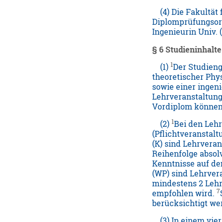
(4) Die Fakultät 
Diplomprüfungsord
Ingenieurin Univ. (
§ 6 Studieninhalte
1
(1)
Der Studieng
theoretischer Phy
sowie einer ingen
Lehrveranstaltung
Vordiplom können
1
(2)
Bei den Leh
(Pflichtveranstal
(K) sind Lehrvera
Reihenfolge absol
Kenntnisse auf de
(WP) sind Lehrver
mindestens 2 Leh
7
empfohlen wird.
berücksichtigt we
(3) In einem vie