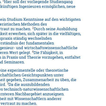
5
n.
Hier soll der vorliegende Studiengang
zukünftigen Ingenieuren ermöglichen, neue
sein Studium Kenntnisse auf den wichtigsten
teristischen Methoden des
2
rtraut zu machen.
Durch seine Ausbildung
it erwerben, sich später in die vielfältigen,
fspraxis ständig wechselnden
erständnis der fundamentalen
ngenieur- und wirtschaftswissenschaftliche
4
eren Wert gelegt.
Die Fähigkeit, in
n Praxis und Theorie vorzugehen, entfaltet
nd Seminaren.
, eine experimentelle oder theoretische
chaftlichen Gesichtspunkten unter
nheit gegeben, Zusammenarbeit zu üben, die
3
ird.
Da die auszubildenden
es technisch-naturwissenschaftlichen
fernteren Nachbargebiet anzueignen.
beit mit Wissenschaftlern anderer
 vertraut zu machen.