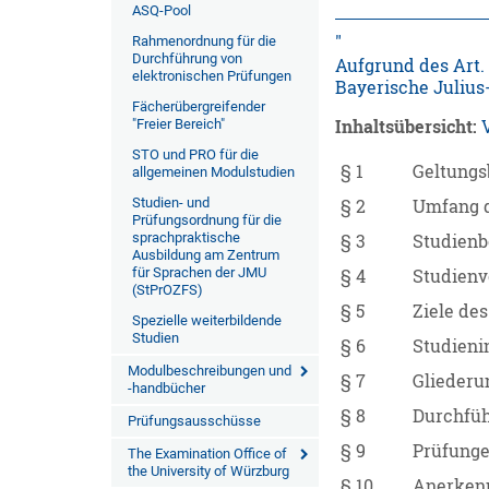
ASQ-Pool
Rahmenordnung für die
Durchführung von
Aufgrund des Art. 
elektronischen Prüfungen
Bayerische Julius
Fächerübergreifender
"Freier Bereich"
Inhaltsübersicht:
STO und PRO für die
§ 1
Geltungs
allgemeinen Modulstudien
Studien- und
§ 2
Umfang 
Prüfungsordnung für die
sprachpraktische
§ 3
Studienb
Ausbildung am Zentrum
für Sprachen der JMU
§ 4
Studienv
(StPrOZFS)
§ 5
Ziele de
Spezielle weiterbildende
Studien
§ 6
Studieni
Modulbeschreibungen und
§ 7
Gliederu
-handbücher
§ 8
Durchfüh
Prüfungsausschüsse
§ 9
Prüfung
The Examination Office of
the University of Würzburg
§ 10
Anerkenn