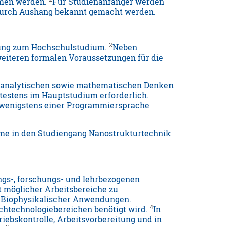
mmen werden.
Für Studienanfänger werden
 durch Aushang bekannt gemacht werden.
2
ssung zum Hochschulstudium.
Neben
weiteren formalen Voraussetzungen für die
m analytischen sowie mathematischen Denken
testens im Hauptstudium erforderlich.
t wenigstens einer Programmiersprache
ahme in den Studiengang Nanostrukturtechnik
ngs-, forschungs- und lehrbezogenen
t möglicher Arbeitsbereiche zu
d Biophysikalischer Anwendungen.
4
ochtechnologiebereichen benötigt wird.
In
riebskontrolle, Arbeitsvorbereitung und in