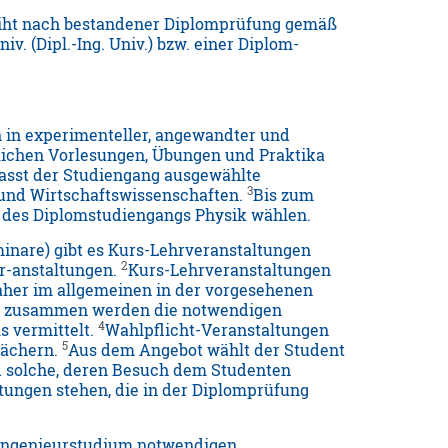
leiht nach bestandener Diplomprüfung gemäß
 (Dipl.-Ing. Univ.) bzw. einer Diplom-
 in experimenteller, angewandter und
lichen Vorlesungen, Übungen und Praktika
asst der Studiengang ausgewählte
3
 und Wirtschaftswissenschaften.
Bis zum
 des Diplomstudiengangs Physik wählen.
inare) gibt es Kurs-Lehrveranstaltungen
2
er-anstaltungen.
Kurs-Lehrveranstaltungen
daher im allgemeinen in der vorgesehenen
en zusammen werden die notwendigen
4
s vermittelt.
Wahlpflicht-Veranstaltungen
5
Fächern.
Aus dem Angebot wählt der Student
 solche, deren Besuch dem Studenten
tungen stehen, die in der Diplomprüfung
 Ingenieurstudium notwendigen