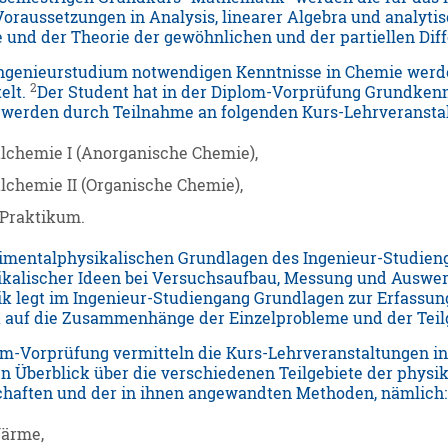
raussetzungen in Analysis, linearer Algebra und analyti
 und der Theorie der gewöhnlichen und der partiellen Dif
 Ingenieurstudium notwendigen Kenntnisse in Chemie werd
2
elt.
Der Student hat in der Diplom-Vorprüfung Grundken
 werden durch Teilnahme an folgenden Kurs-Lehrveransta
lchemie I (Anorganische Chemie),
chemie II (Organische Chemie),
Praktikum.
imentalphysikalischen Grundlagen des Ingenieur-Studienga
ikalischer Ideen bei Versuchsaufbau, Messung und Auswert
ik legt im Ingenieur-Studiengang Grundlagen zur Erfassun
 auf die Zusammenhänge der Einzelprobleme und der Teilge
m-Vorprüfung vermitteln die Kurs-Lehrveranstaltungen i
en Überblick über die verschiedenen Teilgebiete der physi
haften und der in ihnen angewandten Methoden, nämlich:
ärme,