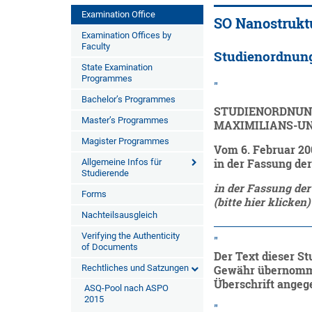
Examination Office
SO Nanostrukt
Examination Offices by
Faculty
Studienordnun
State Examination
Programmes
Bachelor’s Programmes
STUDIENORDNUNG
Master’s Programmes
MAXIMILIANS-U
Magister Programmes
Vom 6. Februar 20
Allgemeine Infos für
in der Fassung de
Studierende
in der Fassung de
Forms
(bitte hier klicken)
Nachteilsausgleich
Verifying the Authenticity
of Documents
Der Text dieser St
Rechtliches und Satzungen
Gewähr übernommen
Überschrift angeg
ASQ-Pool nach ASPO
2015