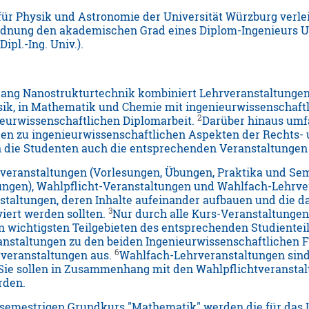
für Physik und Astronomie der Universität Würzburg ver
nung den akademischen Grad eines Diplom-Ingenieurs Univ.
Dipl.-Ing. Univ.).
ang Nanostrukturtechnik kombiniert Lehrveranstaltungen
sik, in Mathematik und Chemie mit ingenieurwissenschaft
2
ieurwissenschaftlichen Diplomarbeit.
Darüber hinaus umf
en zu ingenieurwissenschaftlichen Aspekten der Rechts-
 die Studenten auch die entsprechenden Veranstaltungen
rveranstaltungen (Vorlesungen, Übungen, Praktika und Sem
tungen), Wahlpflicht-Veranstaltungen und Wahlfach-Lehrv
nstaltungen, deren Inhalte aufeinander aufbauen und die 
3
viert werden sollten.
Nur durch alle Kurs-Veranstaltung
n wichtigsten Teilgebieten des entsprechenden Studienteil
anstaltungen zu den beiden Ingenieurwissenschaftlichen 
6
rveranstaltungen aus.
Wahlfach-Lehrveranstaltungen sind
Sie sollen in Zusammenhang mit den Wahlpflichtveranstal
rden.
rsemestrigen Grundkurs "Mathematik" werden die für das