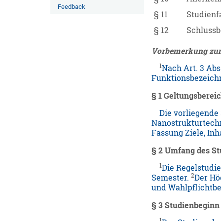
Feedback
§ 11
Studienf
§ 12
Schluss
Vorbemerkung zum
1
Nach Art. 3 Ab
Funktionsbezeichn
§ 1 Geltungsberei
Die vorliegende 
Nanostrukturtechn
Fassung Ziele, In
§ 2 Umfang des S
1
Die Regelstudie
2
Semester.
Der Hö
und Wahlpflichtb
§ 3 Studienbeginn
1