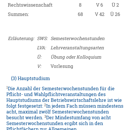
Rechtswissenschaft
8
V 6
Ü 2
Summen:
68
V 42
Ü 26
Erläuterung:
SWS:
Semesterwochenstunden
LVA:
Lehrveranstaltungsarten
Ü:
Übung oder Kolloquium
V:
Vorlesung
(3) Hauptstudium
1
Die Anzahl der Semesterwochenstunden für die
Pflicht- und Wahlpflichtveranstaltungen des
Hauptstudiums der Betriebswirtschaftslehre ist wie
2
folgt festgesetzt:
In jedem Fach müssen mindestens
acht, maximal zwölf Semesterwochenstunden
3
besucht werden.
Der Mindestumfang von acht
Semesterwochenstunden ergibt sich in den
Pflichtfächern zur Allgemeinen