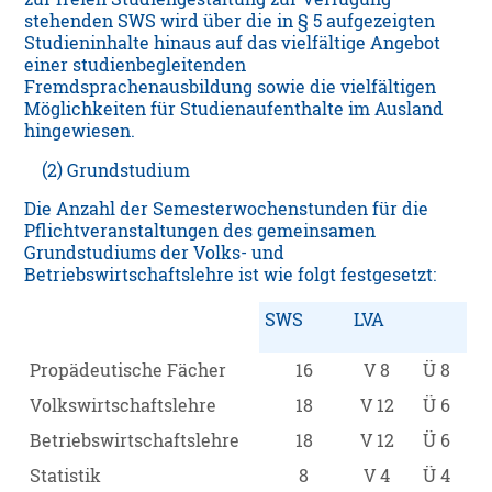
stehenden SWS wird über die in § 5 aufgezeigten
Studieninhalte hinaus auf das vielfältige Angebot
einer studienbegleitenden
Fremdsprachenausbildung sowie die vielfältigen
Möglichkeiten für Studienaufenthalte im Ausland
hingewiesen.
(2) Grundstudium
Die Anzahl der Semesterwochenstunden für die
Pflichtveranstaltungen des gemeinsamen
Grundstudiums der Volks- und
Betriebswirtschaftslehre ist wie folgt festgesetzt:
SWS
LVA
Propädeutische Fächer
16
V 8
Ü 8
Volkswirtschaftslehre
18
V 12
Ü 6
Betriebswirtschaftslehre
18
V 12
Ü 6
Statistik
8
V 4
Ü 4