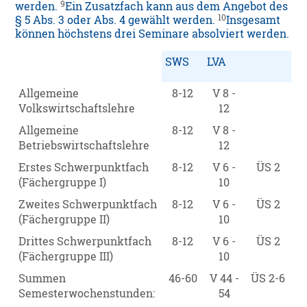
9
werden.
Ein Zusatzfach kann aus dem Angebot des
10
§ 5 Abs. 3 oder Abs. 4 gewählt werden.
Insgesamt
können höchstens drei Seminare absolviert werden.
SWS
LVA
Allgemeine
8-12
V 8 -
Volkswirtschaftslehre
12
Allgemeine
8-12
V 8 -
Betriebswirtschaftslehre
12
Erstes Schwerpunktfach
8-12
V 6 -
ÜS 2
(Fächergruppe I)
10
Zweites Schwerpunktfach
8-12
V 6 -
ÜS 2
(Fächergruppe II)
10
Drittes Schwerpunktfach
8-12
V 6 -
ÜS 2
(Fächergruppe III)
10
Summen
46-60
V 44 -
ÜS 2-6
Semesterwochenstunden:
54