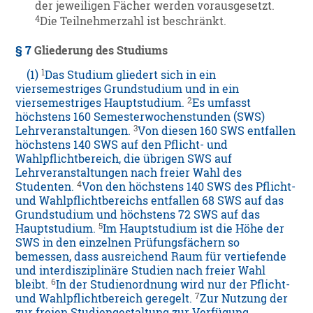
der jeweiligen Fächer werden vorausgesetzt.
4
Die Teilnehmerzahl ist beschränkt.
§ 7
Gliederung des Studiums
1
(1)
Das Studium gliedert sich in ein
viersemestriges Grundstudium und in ein
2
viersemestriges Hauptstudium.
Es umfasst
höchstens 160 Semesterwochenstunden (SWS)
3
Lehrveranstaltungen.
Von diesen 160 SWS entfallen
höchstens 140 SWS auf den Pflicht- und
Wahlpflichtbereich, die übrigen SWS auf
Lehrveranstaltungen nach freier Wahl des
4
Studenten.
Von den höchstens 140 SWS des Pflicht-
und Wahlpflichtbereichs entfallen 68 SWS auf das
Grundstudium und höchstens 72 SWS auf das
5
Hauptstudium.
Im Hauptstudium ist die Höhe der
SWS in den einzelnen Prüfungsfächern so
bemessen, dass ausreichend Raum für vertiefende
und interdisziplinäre Studien nach freier Wahl
6
bleibt.
In der Studienordnung wird nur der Pflicht-
7
und Wahlpflichtbereich geregelt.
Zur Nutzung der
zur freien Studiengestaltung zur Verfügung