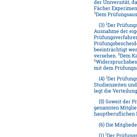
der Universität, 
Fächer Experimente
3
Dem Prüfungsauss
1
(3)
Der Prüfung
Ausnahme der eige
Prüfungsverfahren
Prüfungsbescheid
beeinträchtigt we
5
versehen.
Dem Ka
6
Widerspruchsbesc
mit dem Prüfungs
1
(4)
Der Prüfung
Studienzeiten und
legt die Verteilu
(5) Soweit der Pr
genannten Mitglie
hauptberuflichen 
(6) Die Mitgliede
1
(1)
Der Prüfungs