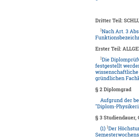
Dritter Teil: S
1
Nach Art. 3 Ab
Funktionsbezeichn
Erster Teil: AL
1
Die Diplomprüf
festgestellt werde
wissenschaftliche
gründlichen Fachk
§ 2 Diplomgrad
Aufgrund der bes
"Diplom-Physikerin 
§ 3 Studiendauer,
1
(1)
Der Höchstum
Semesterwochenstu