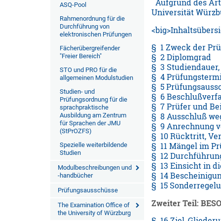
Aufgrund des Art.
ASQ-Pool
Universität Würzb
Rahmenordnung für die
Durchführung von
<big>Inhaltsübersi
elektronischen Prüfungen
§ 1 Zweck der Pr
Fächerübergreifender
"Freier Bereich"
§ 2 Diplomgrad
§ 3 Studiendauer,
STO und PRO für die
§ 4 Prüfungstermi
allgemeinen Modulstudien
§ 5 Prüfungsauss
Studien- und
§ 6 Beschlußverf
Prüfungsordnung für die
§ 7 Prüfer und Bei
sprachpraktische
Ausbildung am Zentrum
§ 8 Ausschluß weg
für Sprachen der JMU
§ 9 Anrechnung vo
(StPrOZFS)
§ 10 Rücktritt, V
Spezielle weiterbildende
§ 11 Mängel im P
Studien
§ 12 Durchführun
§ 13 Einsicht in 
Modulbeschreibungen und
§ 14 Bescheinigun
-handbücher
§ 15 Sonderregelu
Prüfungsausschüsse
Zweiter Teil: B
The Examination Office of
the University of Würzburg
§ 16 Ziel, Gliede