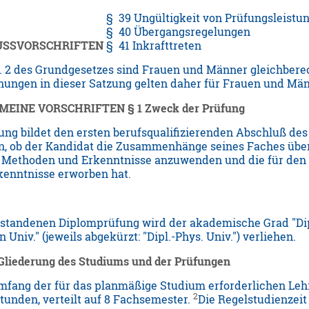
§ 39 Ungültigkeit von Prüfungsleistu
§ 40 Übergangsregelungen
CHLUSSVORSCHRIFTEN
§ 41 Inkrafttreten
s. 2 des Grundgesetzes sind Frauen und Männer gleichbere
ungen in dieser Satzung gelten daher für Frauen und Männ
LGEMEINE VORSCHRIFTEN
§ 1 Zweck der Prüfung
ung bildet den ersten berufsqualifizierenden Abschluß de
n, ob der Kandidat die Zusammenhänge seines Faches überbl
 Methoden und Erkenntnisse anzuwenden und die für den 
enntnisse erworben hat.
tandenen Diplomprüfung wird der akademische Grad "Dip
Univ." (jeweils abgekürzt: "Dipl.-Phys. Univ.") verliehen.
 Gliederung des Studiums und der Prüfungen
fang der für das planmäßige Studium erforderlichen Lehr
2
nden, verteilt auf 8 Fachsemester.
Die Regelstudienzeit