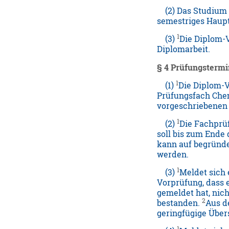
(2) Das Studium g
semestriges Haupt
1
(3)
Die Diplom-
Diplomarbeit.
§ 4 Prüfungstermi
1
(1)
Die Diplom-V
Prüfungsfach Chem
vorgeschriebenen 
1
(2)
Die Fachprü
soll bis zum End
kann auf begründe
werden.
1
(3)
Meldet sich 
Vorprüfung, dass e
gemeldet hat, nich
2
bestanden.
Aus d
geringfügige Über
1