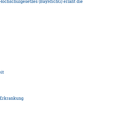
n Hochschulgesetzes (BayHSchG) erläßt die
it
r Erkrankung