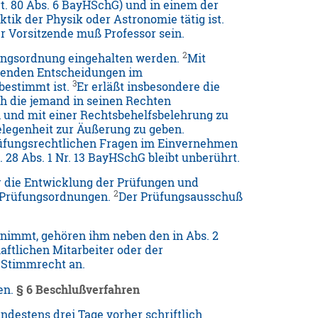
t. 80 Abs. 6 BayHSchG) und in einem der
tik der Physik oder Astronomie tätig ist.
 Vorsitzende muß Professor sein.
2
ungsordnung eingehalten werden.
Mit
llenden Entscheidungen im
3
 bestimmt ist.
Er erläßt insbesondere die
h die jemand in seinen Rechten
n und mit einer Rechtsbehelfsbelehrung zu
elegenheit zur Äußerung zu geben.
prüfungsrechtlichen Fragen im Einvernehmen
. 28 Abs. 1 Nr. 13 BayHSchG bleibt unberührt.
 die Entwicklung der Prüfungen und
2
d Prüfungsordnungen.
Der Prüfungsausschuß
nimmt, gehören ihm neben den in Abs. 2
aftlichen Mitarbeiter oder der
 Stimmrecht an.
en.
§ 6 Beschlußverfahren
destens drei Tage vorher schriftlich