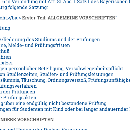
 6 in Verbindung mit Art. 81 Abs. 1 Satz 1 des Bayerische
urg folgende Satzung:
cht:</big>
Erster Teil: ALLGEMEINE VORSCHRIFTEN
üfung
 Gliederung des Studiums und der Prüfungen
ne, Melde- und Prüfungsfristen
chuß
ahren
sitzer
en persönlicher Beteiligung, Verschwiegenheitspflicht
n Studienzeiten, Studien- und Prüfungsleistungen
ersäumnis, Täuschung, Ordnungsverstoß, Prüfungsunfähigke
rüfungsverfahren
g der Prüfungen
die Prüfungsakten
g über eine endgültig nicht bestandene Prüfung
ngen für Studenten mit Kind oder bei länger andauernde
ESONDERE VORSCHRIFTEN
rung und Umfang der Diplom-Vorprüfung