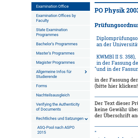
Examination Office
PO Physik 200
Examination Offices by
Faculty
Prüfungsordnu
State Examination
Programmes
Diplomprüfungso
an der Universit
Bachelor’s Programmes
Master’s Programmes
KWMBl II S. 358),
in der Fassung d
Magister Programmes
und in der Fassu
Allgemeine Infos für
Studierende
in der Fassung de
(bitte hier klicken!
Forms
Nachteilsausgleich
Der Text dieser Pr
Verifying the Authenticity
keine Gewähr über
of Documents
der Überschrift a
Rechtliches und Satzungen
ASQ-Pool nach ASPO
2015