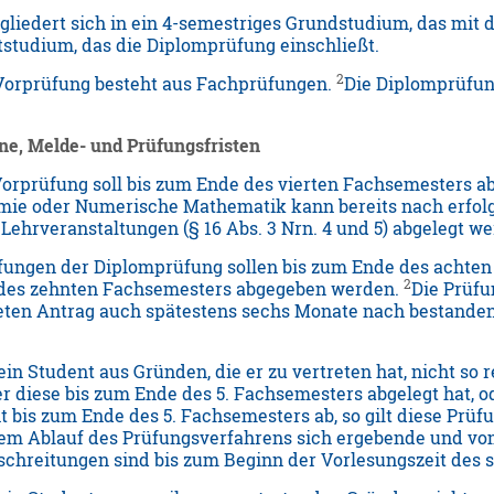
liedert sich in ein 4-semestriges Grundstudium, das mit d
studium, das die Diplomprüfung einschließt.
2
Vorprüfung besteht aus Fachprüfungen.
Die Diplomprüfun
ne, Melde- und Prüfungsfristen
orprüfung soll bis zum Ende des vierten Fachsemesters a
ie oder Numerische Mathematik kann bereits nach erfolg
Lehrveranstaltungen (§ 16 Abs. 3 Nrn. 4 und 5) abgelegt we
fungen der Diplomprüfung sollen bis zum Ende des achten 
2
e des zehnten Fachsemesters abgegeben werden.
Die Prüf
ten Antrag auch spätestens sechs Monate nach bestanden
ein Student aus Gründen, die er zu vertreten hat, nicht s
r diese bis zum Ende des 5. Fachsemesters abgelegt hat, ode
t bis zum Ende des 5. Fachsemesters ab, so gilt diese Prüf
em Ablauf des Prüfungsverfahrens sich ergebende und vom
schreitungen sind bis zum Beginn der Vorlesungszeit des 