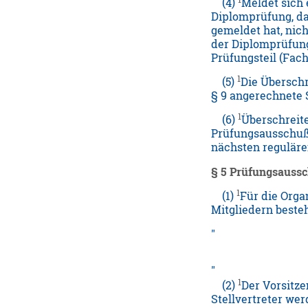
(4)
Meldet sich 
Diplomprüfung, daß
gemeldet hat, nich
der Diplomprüfung 
Prüfungsteil (Fac
1
(5)
Die Überschr
§ 9 angerechnete 
1
(6)
Überschreite
Prüfungsausschuß 
nächsten regulär
§ 5 Prüfungsauss
1
(1)
Für die Orga
Mitgliedern beste
1
(2)
Der Vorsitze
Stellvertreter we