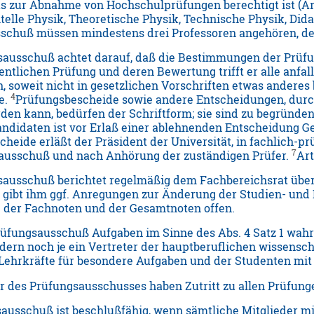
das zur Abnahme von Hochschulprüfungen berechtigt ist (Ar
lle Physik, Theoretische Physik, Technische Physik, Didak
chuß müssen mindestens drei Professoren angehören, der
sausschuß achtet darauf, daß die Bestimmungen der Prüf
ntlichen Prüfung und deren Bewertung trifft er alle anfa
, soweit nicht in gesetzlichen Vorschriften etwas anderes
4
e.
Prüfungsbescheide sowie andere Entscheidungen, durc
rden kann, bedürfen der Schriftform; sie sind zu begründe
ndidaten ist vor Erlaß einer ablehnenden Entscheidung G
heide erläßt der Präsident der Universität, in fachlich-
7
ausschuß und nach Anhörung der zuständigen Prüfer.
Art
sausschuß berichtet regelmäßig dem Fachbereichsrat über
 gibt ihm ggf. Anregungen zur Änderung der Studien- un
ng der Fachnoten und der Gesamtnoten offen.
üfungsausschuß Aufgaben im Sinne des Abs. 4 Satz 1 wahr
dern noch je ein Vertreter der hauptberuflichen wissensch
Lehrkräfte für besondere Aufgaben und der Studenten mit
r des Prüfungsausschusses haben Zutritt zu allen Prüfung
ausschuß ist beschlußfähig, wenn sämtliche Mitglieder min