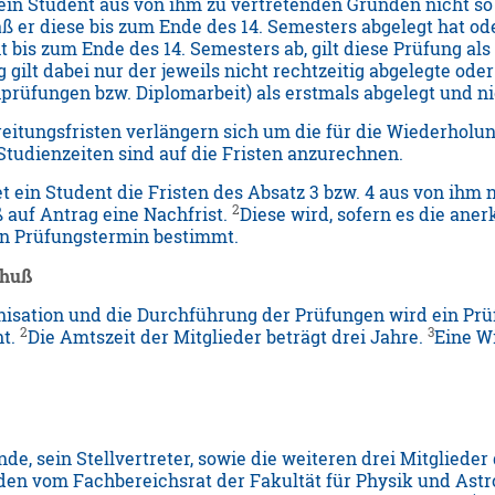
ein Student aus von ihm zu vertretenden Gründen nicht s
 er diese bis zum Ende des 14. Semesters abgelegt hat oder
t bis zum Ende des 14. Semesters ab, gilt diese Prüfung al
gilt dabei nur der jeweils nicht rechtzeitig abgelegte ode
hprüfungen bzw. Diplomarbeit) als erstmals abgelegt und n
eitungsfristen verlängern sich um die für die Wiederhol
Studienzeiten sind auf die Fristen anzurechnen.
t ein Student die Fristen des Absatz 3 bzw. 4 aus von ihm
2
auf Antrag eine Nachfrist.
Diese wird, sofern es die an
en Prüfungstermin bestimmt.
chuß
nisation und die Durchführung der Prüfungen wird ein Prü
2
3
ht.
Die Amtszeit der Mitglieder beträgt drei Jahre.
Eine Wi
nde, sein Stellvertreter, sowie die weiteren drei Mitglied
rden vom Fachbereichsrat der Fakultät für Physik und Ast