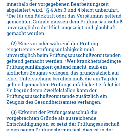
innerhalb der vorgegebenen Bearbeitungszeit
3
abgeliefert wird.
§ 4 Abs.3 und 4 bleibt unberührt.
4
Die für den Rücktritt oder das Versäumnis geltend
gemachten Gründe müssen dem Prüfungsausschuß
unverzüglich schriftlich angezeigt und glaubhaft
gemacht werden.
1
(2)
Eine vor oder während der Prüfung
eingetretene Prüfungsunfähigkeit muß
unverzüglich beim Prüfungsausschußvorsitzenden
2
geltend gemacht werden.
Wer krankheitsbedingte
Prüfungsunfähigkeit geltend macht, muß ein
ärztliches Zeugnis vorlegen, das grundsätzlich auf
einer Untersuchung beruhen muß, die am Tag der
geltend gemachten Prüfungsunfähigkeit erfolgt ist.
3
In begründeten Zweifelsfällen kann der
Prüfungsausschußvorsitzende zusätzlich ein
Zeugnis des Gesundheitsamtes verlangen.
1
(3)
Erkennt der Prüfungsausschuß die
vorgebrachten Gründe als ausreichende
Entschuldigung an, so setzt der Prüfungsausschuß
einen neuen Prüfungstermin fest; dies ist in der