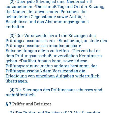
1
(2)
Über jede Sitzung ist eine Niederschrift
2
aufzunehmen.
Diese muß Tag und Ort der Sitzung,
die Namen der anwesenden Personen, die
behandelten Gegenstände sowie Anträge,
Beschlüsse und das Abstimmungsergebnis
enthalten.
1
(3)
Der Vorsitzende beruft die Sitzungen des
2
Prüfungsausschusses ein.
Er ist befugt, anstelle des
Prüfungsausschusses unaufschiebbare
3
Entscheidungen allein zu treffen.
Hiervon hat er
dem Prüfungsausschuß unverzüglich Kenntnis zu
4
geben.
Darüber hinaus kann, soweit diese
Prüfungsordnung nichts anderes bestimmt, der
Prüfungsausschuß dem Vorsitzenden die
Erledigung von einzelnen Aufgaben widerruflich
übertragen.
(4) Die Sitzungen des Prüfungsausschusses sind
nichtöffentlich.
§ 7
Prüfer und Beisitzer
1
(1)
Die Prüfer und Beisitzer (§ 12 Abs.1) werden