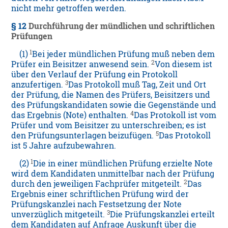
nicht mehr getroffen werden.
§ 12
Durchführung der mündlichen und schriftlichen
Prüfungen
1
(1)
Bei jeder mündlichen Prüfung muß neben dem
2
Prüfer ein Beisitzer anwesend sein.
Von diesem ist
über den Verlauf der Prüfung ein Protokoll
3
anzufertigen.
Das Protokoll muß Tag, Zeit und Ort
der Prüfung, die Namen des Prüfers, Beisitzers und
des Prüfungskandidaten sowie die Gegenstände und
4
das Ergebnis (Note) enthalten.
Das Protokoll ist vom
Prüfer und vom Beisitzer zu unterschreiben; es ist
5
den Prüfungsunterlagen beizufügen.
Das Protokoll
ist 5 Jahre aufzubewahren.
1
(2)
Die in einer mündlichen Prüfung erzielte Note
wird dem Kandidaten unmittelbar nach der Prüfung
2
durch den jeweiligen Fachprüfer mitgeteilt.
Das
Ergebnis einer schriftlichen Prüfung wird der
Prüfungskanzlei nach Festsetzung der Note
3
unverzüglich mitgeteilt.
Die Prüfungskanzlei erteilt
dem Kandidaten auf Anfrage Auskunft über die