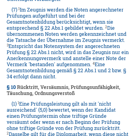
1
(7)
Im Zeugnis werden die Noten angerechneter
Prüfungen aufgeführt und bei der
Gesamtnotenbildung berücksichtigt, wenn sie
2
entsprechend § 22 Abs.1 gebildet wurden.
Die
übernommenen Noten werden gekennzeichnet und
die Tatsache der Übernahme im Zeugnis vermerkt.
3
Entspricht das Notensystem der angerechneten
Prüfung § 22 Abs.1 nicht, wird in das Zeugnis nur ein
Anerkennungsvermerk und anstelle einer Note der
4
Vermerk 'bestanden' aufgenommen.
Eine
Gesamtnotenbildung gemäß § 22 Abs.1 und 2 bzw. §
34 erfolgt dann nicht.
§ 10
Rücktritt, Versäumnis, Prüfungsunfähigkeit,
Täuschung, Ordnungsverstoß
1
(1)
Eine Prüfungsleistung gilt als mit 'nicht
ausreichend' (5,0) bewertet, wenn der Kandidat
einen Prüfungstermin ohne triftige Gründe
versäumt oder wenn er nach Beginn der Prüfung
ohne triftige Gründe von der Prüfung zurücktritt.
2
Dasselbe gilt für die Diplomarbeit, wenn diese nicht