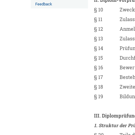
II. Diplom-Vorpr
Feedback
§ 10
Zweck
§ 11
Zulas
§ 12
Anmel
§ 13
Zulas
§ 14
Prüfun
§ 15
Durch
§ 16
Bewert
§ 17
Besteh
§ 18
Zweit
§ 19
Bildun
III. Diplomprüfun
1. Struktur der P