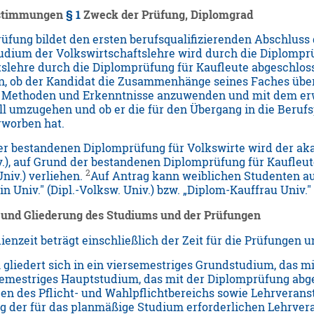
estimmungen
§ 1
Zweck der Prüfung, Diplomgrad
üfung bildet den ersten berufsqualifizierenden Abschluss
udium der Volkswirtschaftslehre wird durch die Diplomprü
tslehre durch die Diplomprüfung für Kaufleute abgeschlos
n, ob der Kandidat die Zusammenhänge seines Faches überbl
e Methoden und Erkenntnisse anzuwenden und mit dem er
l umzugehen und ob er die für den Übergang in die Beruf
rworben hat.
er bestandenen Diplomprüfung für Volkswirte wird der ak
iv.), auf Grund der bestandenen Diplomprüfung für Kaufl
2
Univ.) verliehen.
Auf Antrag kann weiblichen Studenten a
n Univ." (Dipl.-Volksw. Univ.) bzw. „Diplom-Kauffrau Univ." 
und Gliederung des Studiums und der Prüfungen
enzeit beträgt einschließlich der Zeit für die Prüfungen 
gliedert sich in ein viersemestriges Grundstudium, das 
semestriges Hauptstudium, das mit der Diplomprüfung abg
en des Pflicht- und Wahlpflichtbereichs sowie Lehrverans
 der für das planmäßige Studium erforderlichen Lehrveran