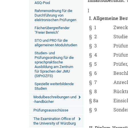
Inhaltsübersicht:
ASQ-Pool
I
Rahmenordnung für die
Durchführung von
I. Allgemeine B
elektronischen Prüfungen
§ 1
Zweck 
Fächerübergreifender
"Freier Bereich"
§ 2
Studie
STO und PRO für die
allgemeinen Modulstudien
§ 3
Prüfun
Studien- und
§ 4
Prüfu
Prüfungsordnung für die
sprachpraktische
§ 5
Prüfer,
Ausbildung am Zentrum
für Sprachen der JMU
§ 6
Besch
(StPrOZFS)
§ 7
Anrech
Spezielle weiterbildende
Studien
§ 8
Rücktr
Modulbeschreibungen und
§ 8a
Einsic
-handbücher
§ 9
Sonder
Prüfungsausschüsse
The Examination Office of
the University of Würzburg