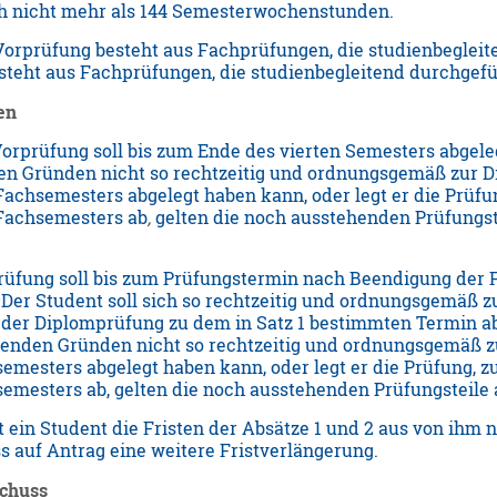
h
nicht mehr als 144 Semesterwochenstunden.
Vorprüfung besteht aus Fachprüfungen, die studienbeglei
teht aus Fachprüfungen, die studienbegleitend durchgefü
en
orprüfung soll bis zum Ende des vierten Semesters abgel
en Gründen nicht so rechtzeitig und ordnungsgemäß zur D
achsemesters abgelegt haben kann, oder legt er die Prüfun
 Fachsemesters ab
,
gelten die noch ausstehenden Prüfungste
rüfung soll bis zum Prüfungstermin nach Beendigung der
2
Der Student soll sich so rechtzeitig und ordnungsgemäß 
il der Diplomprüfung zu dem in Satz 1 bestimmten Termin 
tenden Gründen nicht so rechtzeitig und ordnungsgemäß z
emesters abgelegt haben kann, oder legt er die Prüfung, zu
semesters ab, gelten die noch ausstehenden Prüfungsteile 
 ein Student die Fristen der Absätze 1 und 2 aus von ihm 
 auf Antrag eine weitere Fristverlängerung.
chuss