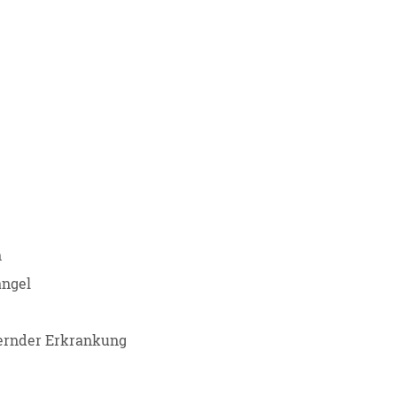
n
ängel
uernder Erkrankung