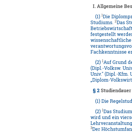
I. Allgemeine B
1
(1)
Die Diplompr
2
Studiums.
Das St
Betriebswirtschaf
festgestellt werde
wissenschaftlich
verantwortungsvol
Fachkenntnisse e
1
(2)
Auf Grund d
(Dipl.-Volksw. Un
Univ." (Dipl.-Kfm. 
„Diplom-Volkswirti
§ 2
Studiendauer 
(1) Die Regelstudi
1
(2)
Das Studium 
wird und ein vier
Lehrveranstaltung
3
Der Höchstumfang