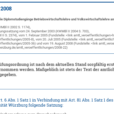
 2008
ie Diplomstudiengänge Betriebswirtschaftslehre und Volkswirtschaftslehre an
MBl II 2002 S. 1174),
rungssatzung vom 24. September 2003 (KWMBl II 2004 S. 703),
 II S. 2374), vom 1. Februar 2005 (Fundstelle: <link amtl_veroeffentlichungen>
fentlichungen/2005-8), vom 20. Juli 2005 (Fundstelle: <link amtl_veroeffentli
fentlichungen/2005-36) und vom 19. August 2008 (Fundstelle: <link amtl_veroef
erzburg.de/amtl_veroeffentlichungen/2008-22)
üfungsordnung ist nach dem aktuellen Stand sorgfältig erste
nommen werden. Maßgeblich ist stets der Text der amtliche
ngegeben.
 6 Abs. 1 Satz 1 in Verbindung mit Art. 81 Abs. 1 Satz 1 
sität Würzburg folgende Satzung: