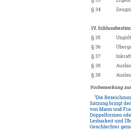
§ 33
Ergebn
§ 34
Zeugn
IV. Schlussbest
§ 35
Ungült
§ 36
Überg
§ 37
Inkraf
§ 38
Ausla
§ 38
Ausla
Vorbemerkung zu
1
Die Bezeichnun
Satzung bringt de
von Mann und Fra
Doppelformen oder
Lesbarkeit und Üb
Geschlechter geme