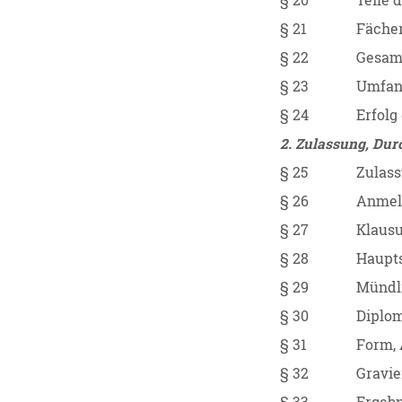
§ 20
Teile 
§ 21
Fäche
§ 22
Gesam
§ 23
Umfang
§ 24
Erfolg
2. Zulassung, Du
§ 25
Zulas
§ 26
Anmel
§ 27
Klausu
§ 28
Haupt
§ 29
Mündli
§ 30
Diplom
§ 31
Form, 
§ 32
Gravie