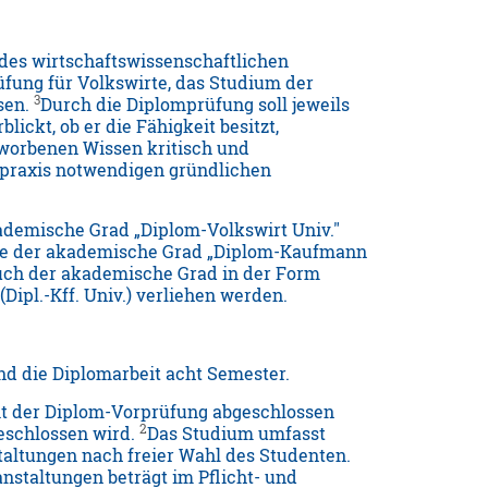
 des wirtschaftswissenschaftlichen
fung für Volkswirte, das Studium der
3
sen.
Durch die Diplomprüfung soll jeweils
ickt, ob er die Fähigkeit besitzt,
worbenen Wissen kritisch und
spraxis notwendigen gründlichen
ademische Grad „Diplom-Volkswirt Univ."
eute der akademische Grad „Diplom-Kaufmann
uch der akademische Grad in der Form
(Dipl.-Kff. Univ.) verliehen werden.
und die Diplomarbeit acht Semester.
mit der Diplom-Vorprüfung abgeschlossen
2
eschlossen wird.
Das Studium umfasst
taltungen nach freier Wahl des Studenten.
staltungen beträgt im Pflicht- und