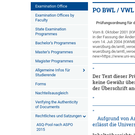
Examination Office
PO BWL / VWL
Examination Offices by
Faculty
Prüfungsordnung für d
State Examination
Vom 8. Oktober 2001 (KW
Programmes
in der Fassung der Ände
vom 14. Juli 2004 (KWMBl
Bachelor’s Programmes
wuerzburg.de/amtl_veroef
wuerzburg.de/amtl_veroef
Master’s Programmes
new>https://www.uni-wu
Magister Programmes
Allgemeine Infos für
Studierende
Der Text dieser Pr
keine Gewähr über
Forms
der Überschrift a
Nachteilsausgleich
Verifying the Authenticity
of Documents
Rechtliches und Satzungen
Aufgrund von Art.
erlässt die Univer
ASQ-Pool nach ASPO
2015