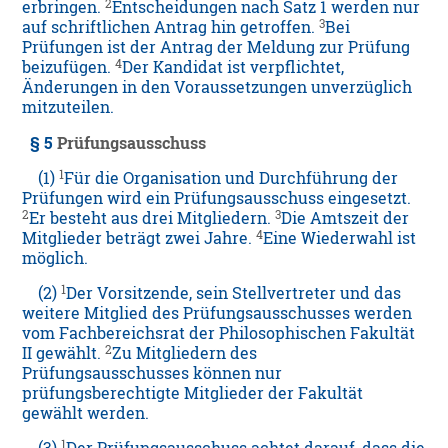
2
erbringen.
Entscheidungen nach Satz 1 werden nur
3
auf schriftlichen Antrag hin getroffen.
Bei
Prüfungen ist der Antrag der Meldung zur Prüfung
4
beizufügen.
Der Kandidat ist verpflichtet,
Änderungen in den Voraussetzungen unverzüglich
mitzuteilen.
§ 5
Prüfungsausschuss
1
(1)
Für die Organisation und Durchführung der
Prüfungen wird ein Prüfungsausschuss eingesetzt.
2
3
Er besteht aus drei Mitgliedern.
Die Amtszeit der
4
Mitglieder beträgt zwei Jahre.
Eine Wiederwahl ist
möglich.
1
(2)
Der Vorsitzende, sein Stellvertreter und das
weitere Mitglied des Prüfungsausschusses werden
vom Fachbereichsrat der Philosophischen Fakultät
2
II gewählt.
Zu Mitgliedern des
Prüfungsausschusses können nur
prüfungsberechtigte Mitglieder der Fakultät
gewählt werden.
1