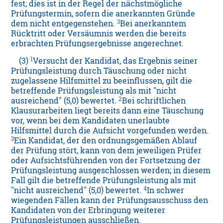
fest; dies ist in der Regel der nächstmögliche
Prüfungstermin, sofern die anerkannten Gründe
3
dem nicht entgegenstehen.
Bei anerkanntem
Rücktritt oder Versäumnis werden die bereits
erbrachten Prüfungsergebnisse angerechnet.
1
(3)
Versucht der Kandidat, das Ergebnis seiner
Prüfungsleistung durch Täuschung oder nicht
zugelassene Hilfsmittel zu beeinflussen, gilt die
betreffende Prüfungsleistung als mit "nicht
2
ausreichend" (5,0) bewertet.
Bei schriftlichen
Klausurarbeiten liegt bereits dann eine Täuschung
vor, wenn bei dem Kandidaten unerlaubte
Hilfsmittel durch die Aufsicht vorgefunden werden.
3
Ein Kandidat, der den ordnungsgemäßen Ablauf
der Prüfung stört, kann von dem jeweiligen Prüfer
oder Aufsichtsführenden von der Fortsetzung der
Prüfungsleistung ausgeschlossen werden; in diesem
Fall gilt die betreffende Prüfungsleistung als mit
4
"nicht ausreichend" (5,0) bewertet.
In schwer
wiegenden Fällen kann der Prüfungsausschuss den
Kandidaten von der Erbringung weiterer
Prüfungsleistungen ausschließen.