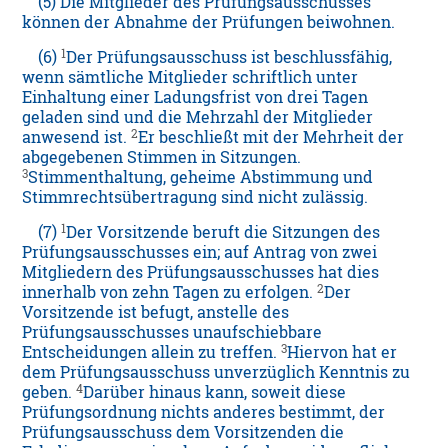
(5) Die Mitglieder des Prüfungsausschusses
können der Abnahme der Prüfungen beiwohnen.
1
(6)
Der Prüfungsausschuss ist beschlussfähig,
wenn sämtliche Mitglieder schriftlich unter
Einhaltung einer Ladungsfrist von drei Tagen
geladen sind und die Mehrzahl der Mitglieder
2
anwesend ist.
Er beschließt mit der Mehrheit der
abgegebenen Stimmen in Sitzungen.
3
Stimmenthaltung, geheime Abstimmung und
Stimmrechtsübertragung sind nicht zulässig.
1
(7)
Der Vorsitzende beruft die Sitzungen des
Prüfungsausschusses ein; auf Antrag von zwei
Mitgliedern des Prüfungsausschusses hat dies
2
innerhalb von zehn Tagen zu erfolgen.
Der
Vorsitzende ist befugt, anstelle des
Prüfungsausschusses unaufschiebbare
3
Entscheidungen allein zu treffen.
Hiervon hat er
dem Prüfungsausschuss unverzüglich Kenntnis zu
4
geben.
Darüber hinaus kann, soweit diese
Prüfungsordnung nichts anderes bestimmt, der
Prüfungsausschuss dem Vorsitzenden die