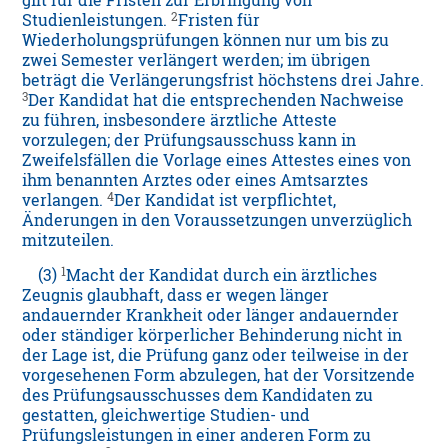
gilt für die Fristen zur Erbringung von
2
Studienleistungen.
Fristen für
Wiederholungsprüfungen können nur um bis zu
zwei Semester verlängert werden; im übrigen
beträgt die Verlängerungsfrist höchstens drei Jahre.
3
Der Kandidat hat die entsprechenden Nachweise
zu führen, insbesondere ärztliche Atteste
vorzulegen; der Prüfungsausschuss kann in
Zweifelsfällen die Vorlage eines Attestes eines von
ihm benannten Arztes oder eines Amtsarztes
4
verlangen.
Der Kandidat ist verpflichtet,
Änderungen in den Voraussetzungen unverzüglich
mitzuteilen.
1
(3)
Macht der Kandidat durch ein ärztliches
Zeugnis glaubhaft, dass er wegen länger
andauernder Krankheit oder länger andauernder
oder ständiger körperlicher Behinderung nicht in
der Lage ist, die Prüfung ganz oder teilweise in der
vorgesehenen Form abzulegen, hat der Vorsitzende
des Prüfungsausschusses dem Kandidaten zu
gestatten, gleichwertige Studien- und
Prüfungsleistungen in einer anderen Form zu