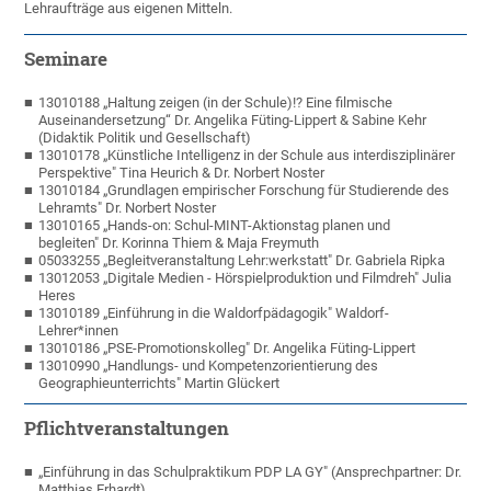
Lehraufträge aus eigenen Mitteln.
Seminare
13010188 „Haltung zeigen (in der Schule)!? Eine filmische
Auseinandersetzung“ Dr. Angelika Füting-Lippert & Sabine Kehr
(Didaktik Politik und Gesellschaft)
13010178 „Künstliche Intelligenz in der Schule aus interdisziplinärer
Perspektive"
Tina Heurich & Dr. Norbert Noster
13010184 „Grundlagen empirischer Forschung für Studierende des
Lehramts"
Dr. Norbert Noster
13010165 „Hands-on: Schul-MINT-Aktionstag planen und
begleiten"
Dr. Korinna Thiem & Maja Freymuth
05033255
„
Begleitveranstaltung Lehr:werkstatt"
Dr. Gabriela Ripka
13012053 „Digitale Medien - Hörspielproduktion und Filmdreh"
Julia
Heres
13010189 „Einführung in die Waldorfpädagogik" Waldorf-
Lehrer*innen
13010186 „PSE-Promotionskolleg" Dr. Angelika Füting-Lippert
13010990 „Handlungs- und Kompetenzorientierung des
Geographieunterrichts"
Martin Glückert
Pflichtveranstaltungen
„Einführung in das Schulpraktikum PDP LA GY" (Ansprechpartner: Dr.
Matthias Erhardt)