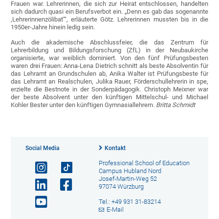
Frauen war. Lehrerinnen, die sich zur Heirat entschlossen, handelten
sich dadurch quasi ein Berufsverbot ein. „Denn es gab das sogenannte
‚Lehrerinnenzölibat’“, erläuterte Götz. Lehrerinnen mussten bis in die
1950er-Jahre hinein ledig sein.
Auch die akademische Abschlussfeier, die das Zentrum für
Lehrerbildung und Bildungsforschung (ZfL) in der Neubaukirche
organisierte, war weiblich dominiert. Von den fünf Prüfungsbesten
waren drei Frauen: Anna-Lena Dietrich schnitt als beste Absolventin für
das Lehramt an Grundschulen ab, Anika Walter ist Prüfungsbeste für
das Lehramt an Realschulen, Julika Rauer, Förderschullehrerin in spe,
erzielte die Bestnote in der Sonderpädagogik. Christoph Meixner war
der beste Absolvent unter den künftigen Mittelschul- und Michael
Kohler Bester unter den künftigen Gymnasiallehrern.
Britta Schmidt
Social Media
Kontakt
Professional School of Education
Campus Hubland Nord
Josef-Martin-Weg 52
97074 Würzburg
Tel.: +49 931 31-83214
E-Mail