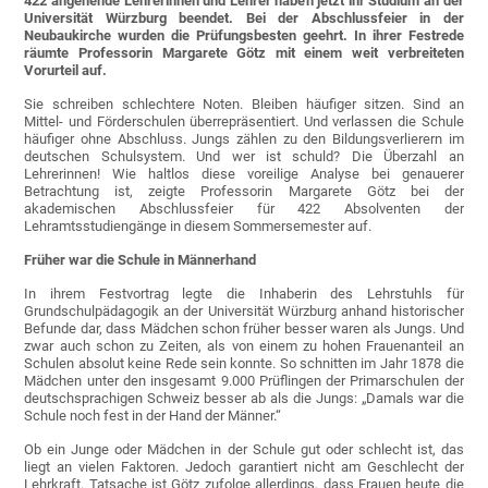
422 angehende Lehrerinnen und Lehrer haben jetzt ihr Studium an der
Universität Würzburg beendet. Bei der Abschlussfeier in der
Neubaukirche wurden die Prüfungsbesten geehrt. In ihrer Festrede
räumte Professorin Margarete Götz mit einem weit verbreiteten
Vorurteil auf.
Sie schreiben schlechtere Noten. Bleiben häufiger sitzen. Sind an
Mittel- und Förderschulen überrepräsentiert. Und verlassen die Schule
häufiger ohne Abschluss. Jungs zählen zu den Bildungsverlierern im
deutschen Schulsystem. Und wer ist schuld? Die Überzahl an
Lehrerinnen! Wie haltlos diese voreilige Analyse bei genauerer
Betrachtung ist, zeigte Professorin Margarete Götz bei der
akademischen Abschlussfeier für 422 Absolventen der
Lehramtsstudiengänge in diesem Sommersemester auf.
Früher war die Schule in Männerhand
In ihrem Festvortrag legte die Inhaberin des Lehrstuhls für
Grundschulpädagogik an der Universität Würzburg anhand historischer
Befunde dar, dass Mädchen schon früher besser waren als Jungs. Und
zwar auch schon zu Zeiten, als von einem zu hohen Frauenanteil an
Schulen absolut keine Rede sein konnte. So schnitten im Jahr 1878 die
Mädchen unter den insgesamt 9.000 Prüflingen der Primarschulen der
deutschsprachigen Schweiz besser ab als die Jungs: „Damals war die
Schule noch fest in der Hand der Männer.“
Ob ein Junge oder Mädchen in der Schule gut oder schlecht ist, das
liegt an vielen Faktoren. Jedoch garantiert nicht am Geschlecht der
Lehrkraft. Tatsache ist Götz zufolge allerdings, dass Frauen heute die