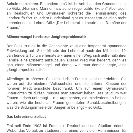
Schule dominieren. Besonders groß ist ihr Anteil an den Grundschulen,
so Götz: „Hier sind Männer inzwischen regelrechte Exoten.“ Aber auch
an Realschulen und Gymnasien schreitet die Feminisierung des
Lehrberufs fort. In jedem Bundesland gibt es insgesamt deutlich mehr
Lehrerinnen als Lehrer. Götz: „Der Lehrberuf ist heute eine Domäne der
Frauen.“
Männermangel führte zur Jungfernproblematik
Der Blick zurück in die Geschichte zeigt eine insgesamt spannende
Entwicklung auf. So eröffnete der Lehrberuf nach der Mitte des 19.
Jahrhunderts für unverheiratete Frauen einen Weg, sich außerhalb ihrer
Familie eine Existenz aufzubauen. Dieser Weg war begehrt, denn es
gab einen Männermangel und damit, wie man damals sagte, eine
„Jungfernproblematik“.
Allerdings: In höheren Schulen durften Frauen nicht unterrichten. Sie
waren auf die niederen Volksschulen und die unteren Klassen der
höheren Mädchenschule beschränkt. Um auf einem Gymnasium
unterrichten zu dürfen, musste man studiert haben. Das Studium war
Frauen jedoch untersagt – mit Argumenten, die mindestens so haltlos
waren, wie die heute an Frauen gerichteten Schuldzuschreibungen,
was die Bildungsmisere der Jungen anbelangt – so Götz.
Das Lehrerinnenzölibat
Erst seit Ende 1903 ist Frauen in Deutschland das Studium erlaubt.
Wobei das Verbot, zu studieren, nur eines von vielen Hemmnissen für