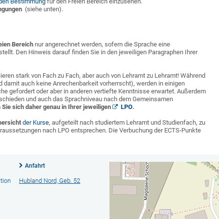
den Bestimmung
für den Freien Bereich einzusehen.
ingungen
(siehe unten).
eien Bereich
nur angerechnet werden, sofern die Sprache eine
llt. Den Hinweis darauf finden Sie in den jeweiligen Paragraphen Ihrer
ieren stark von Fach zu Fach, aber auch von Lehramt zu Lehramt! Während
d damit auch keine Anrechenbarkeit vorherrscht), werden in einigen
he gefordert oder aber in anderen vertiefte Kenntnisse erwartet. Außerdem
rschieden und auch das Sprachniveau nach dem Gemeinsamen
n Sie sich daher genau in Ihrer jeweiligen
LPO
.
ersicht
der Kurse
, aufgeteilt nach studiertem Lehramt und Studienfach, zu
Voraussetzungen nach LPO entsprechen. Die Verbuchung der ECTS-Punkte
Anfahrt
tion
Hubland Nord, Geb. 52