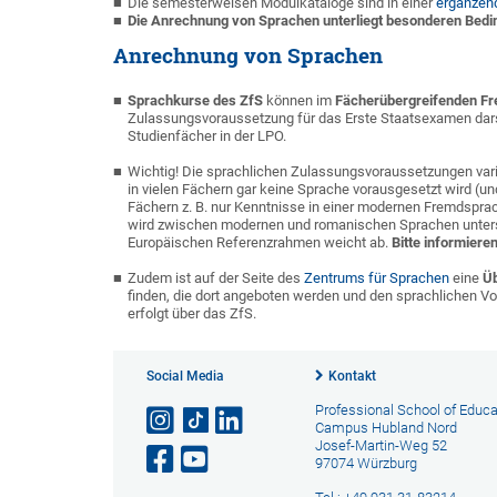
Die semesterweisen Modulkataloge sind in einer
ergänzen
Die Anrechnung von Sprachen unterliegt besonderen Bed
Anrechnung von Sprachen
Sprachkurse des ZfS
können im
Fächerübergreifenden Fr
Zulassungsvoraussetzung für das Erste Staatsexamen darste
Studienfächer in der LPO.
Wichtig! Die sprachlichen Zulassungsvoraussetzungen vari
in vielen Fächern gar keine Sprache vorausgesetzt wird (un
Fächern z. B. nur Kenntnisse in einer modernen Fremdsprac
wird zwischen modernen und romanischen Sprachen unte
Europäischen Referenzrahmen weicht ab.
Bitte informiere
Zudem ist auf der Seite des
Zentrums für Sprachen
eine
Üb
finden, die dort angeboten werden und den sprachlichen 
erfolgt über das ZfS.
Social Media
Kontakt
Professional School of Educa
Campus Hubland Nord
Josef-Martin-Weg 52
97074 Würzburg