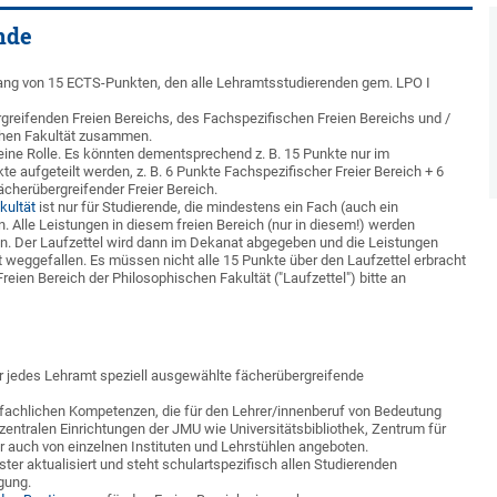
nde
fang von 15 ECTS-Punkten, den alle Lehramtsstudierenden gem. LPO I
greifenden Freien Bereichs, des Fachspezifischen Freien Bereichs und /
schen Fakultät zusammen.
keine Rolle. Es könnten dementsprechend z. B. 15 Punkte nur im
e aufgeteilt werden, z. B. 6 Punkte Fachspezifischer Freier Bereich + 6
ächerübergreifender Freier Bereich.
kultät
ist nur für Studierende, die mindestens ein Fach (auch ein
n. Alle Leistungen in diesem freien Bereich (nur in diesem!) werden
n. Der Laufzettel wird dann im Dekanat abgegeben und die Leistungen
 weggefallen. Es müssen nicht alle 15 Punkte über den Laufzettel erbracht
eien Bereich der Philosophischen Fakultät ("Laufzettel") bitte an
r jedes Lehramt speziell ausgewählte fächerübergreifende
erfachlichen Kompetenzen, die für den Lehrer/innenberuf von Bedeutung
entralen Einrichtungen der JMU wie Universitätsbibliothek, Zentrum für
r auch von einzelnen Instituten und Lehrstühlen angeboten.
er aktualisiert und steht schulartspezifisch allen Studierenden
gung.