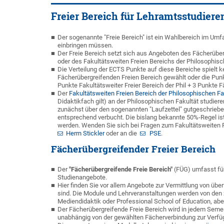
Freier Bereich für Lehramtsstudiere
Der sogenannte "Freie Bereich" ist ein Wahlbereich im Um
einbringen müssen.
Der Freie Bereich setzt sich aus Angeboten des Fächerüber
oder des Fakultätsweiten Freien Bereichs der Philosophi
Die Verteilung der ECTS Punkte auf diese Bereiche spielt 
Fächerübergreifenden Freien Bereich gewählt oder die Punkt
Punkte Fakultätsweiter Freier Bereich der Phil + 3 Punkte F
Der
Fakultätsweiten Freien Bereich der Philosophischen Fa
Didaktikfach gilt) an der Philosophischen Fakultät studiere
zunächst über den sogenannten "Laufzettel" gutgeschriebe
entsprechend verbucht. Die bislang bekannte 50%-Regel ist
werden
.
Wenden Sie sich bei Fragen zum Fakultätsweiten Fr
Herrn Stickler
oder an die
PSE
.
Fächerübergreifender Freier Bereich
Der
"Fächerübergreifende Freie Bereich"
(FÜG) umfasst fü
Studienangebote.
Hier finden Sie vor allem Angebote zur Vermittlung von üb
sind. Die Module und Lehrveranstaltungen werden von den z
Mediendidaktik oder Professional School of Education, abe
Der Fächerübergreifende Freie Bereich wird in jedem Semest
unabhängig von der gewählten Fächerverbindung zur Verfü