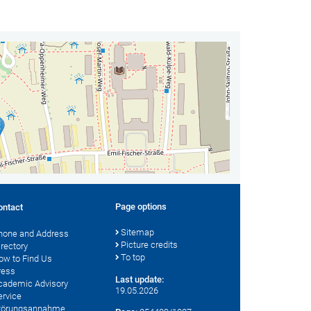
Page options
ontact
Sitemap
hone and Address
Picture credits
irectory
To top
ow to Find Us
ress
Last update:
cademic Advisory
19.05.2026
ervice
törungsannahme