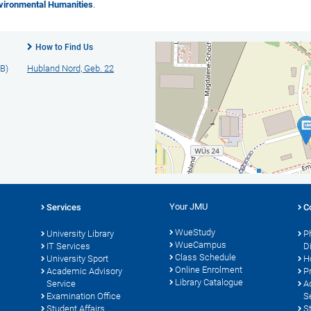
vironmental Humanities
.
How to Find Us
B)
Hubland Nord, Geb. 22
Your JMU
Services
C
WueStudy
University Library
P
WueCampus
s
IT Services
D
Class Schedule
University Sport
H
Online Enrolment
Academic Advisory
P
Library Catalogue
Service
A
Examination Office
S
Student Affairs
S