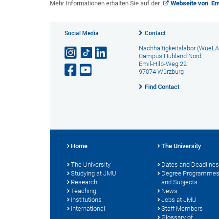
Mehr Informationen erhalten Sie auf der
Webseite von En
Social Media
Contact
Nachhaltigkeitslabor (WueLA
Campus Hubland Nord
Emil-Hilb-Weg 22
97074 Würzburg
Find Contact
Home
The University
The University
Dates and Deadlines
Studying at JMU
Degree Programme
Research
and Subjects
Teaching
News
Institutions
Jobs at JMU
International
Staff Members
Glossary of