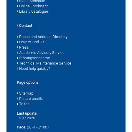
Class Schedule
Online Enrolment
Library Catalogue
Contact
Phone and Address Directory
How to Find Us
Press
Academic Advisory Service
Störungsannahme
Technical Maintenance Service
Need help quickly?
Page options
Sitemap
Picture credits
To top
Last update:
15.07.2026
Page:
267476/1007