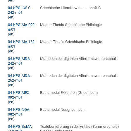
(
en
)
04-KPG-LW-C-
Griechische Literaturwissenschaft C
242-m01
(
en
)
04-KPG-MA-092-
Master Thesis Griechische Philologie
m01
(
en
)
04-KPG-MA-162-
Master-Thesis Griechische Philologie
m01
(
en
)
04-KPG-MDA-
Methoden der digitalen Altertumswissenschaft
242-m01
(
en
)
04-KPG-MDA-
Methoden der digitalen Altertumswissenschaft
262-m01
(
en
)
04-KPG-MEX-
Basismodul Exkursion (Griechisch)
092-m01
(
en
)
04-KPG-NGA-
Basismodul Neugriechisch
082-m01
(
en
)
04-KPG-SoMA-
Textüberlieferung in der Antike (Sommerschule)