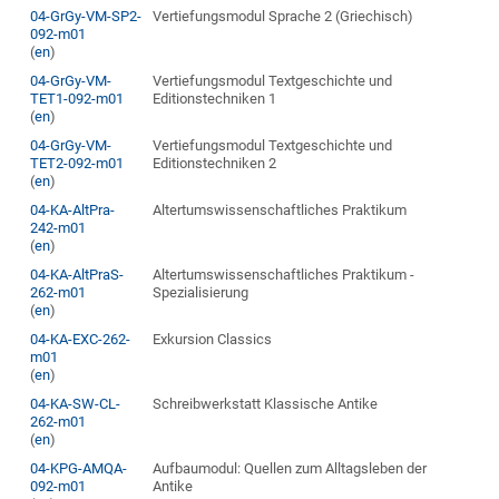
04-GrGy-VM-SP2-
Vertiefungsmodul Sprache 2 (Griechisch)
092-m01
(
en
)
04-GrGy-VM-
Vertiefungsmodul Textgeschichte und
TET1-092-m01
Editionstechniken 1
(
en
)
04-GrGy-VM-
Vertiefungsmodul Textgeschichte und
TET2-092-m01
Editionstechniken 2
(
en
)
04-KA-AltPra-
Altertumswissenschaftliches Praktikum
242-m01
(
en
)
04-KA-AltPraS-
Altertumswissenschaftliches Praktikum -
262-m01
Spezialisierung
(
en
)
04-KA-EXC-262-
Exkursion Classics
m01
(
en
)
04-KA-SW-CL-
Schreibwerkstatt Klassische Antike
262-m01
(
en
)
04-KPG-AMQA-
Aufbaumodul: Quellen zum Alltagsleben der
092-m01
Antike