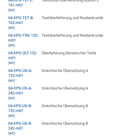
04-KPG-TET2-
Textkultur-Überlieferung-Edition 2
161-m01
(
en
)
04-KPG-TET-B-
Textüberlieferung und Realienkunde
162-m01
(
en
)
04-KPG-TRK-152-
Textüberlieferung und Realienkunde
m01
(
en
)
04-KPG-ÜLT-152-
Überlieferung literarischer Texte
m01
(
en
)
04-KPG-ÜS-A-
Griechische Übersetzung A
152-m01
(
en
)
04-KPG-ÜS-A-
Griechische Übersetzung A
242-m01
(
en
)
04-KPG-ÜS-B-
Griechische Übersetzung B
152-m01
(
en
)
04-KPG-ÜS-B-
Griechische Übersetzung B
242-m01
(
en
)