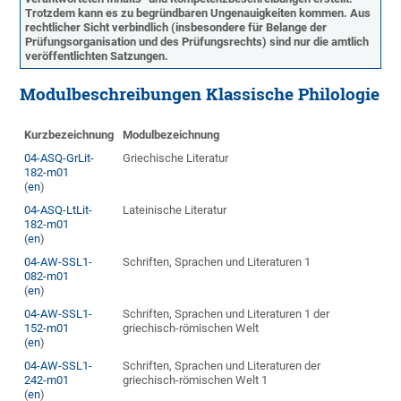
Trotzdem kann es zu begründbaren Ungenauigkeiten kommen. Aus
rechtlicher Sicht verbindlich (insbesondere für Belange der
Prüfungsorganisation und des Prüfungsrechts) sind nur die amtlich
veröffentlichten Satzungen.
Modulbeschreibungen Klassische Philologie
Kurzbezeichnung
Modulbezeichnung
04-ASQ-GrLit-
Griechische Literatur
182-m01
(
en
)
04-ASQ-LtLit-
Lateinische Literatur
182-m01
(
en
)
04-AW-SSL1-
Schriften, Sprachen und Literaturen 1
082-m01
(
en
)
04-AW-SSL1-
Schriften, Sprachen und Literaturen 1 der
152-m01
griechisch-römischen Welt
(
en
)
04-AW-SSL1-
Schriften, Sprachen und Literaturen der
242-m01
griechisch-römischen Welt 1
(
en
)