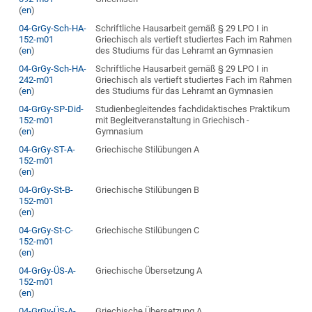
(
en
)
04-GrGy-Sch-HA-
Schriftliche Hausarbeit gemäß § 29 LPO I in
152-m01
Griechisch als vertieft studiertes Fach im Rahmen
(
en
)
des Studiums für das Lehramt an Gymnasien
04-GrGy-Sch-HA-
Schriftliche Hausarbeit gemäß § 29 LPO I in
242-m01
Griechisch als vertieft studiertes Fach im Rahmen
(
en
)
des Studiums für das Lehramt an Gymnasien
04-GrGy-SP-Did-
Studienbegleitendes fachdidaktisches Praktikum
152-m01
mit Begleitveranstaltung in Griechisch -
(
en
)
Gymnasium
04-GrGy-ST-A-
Griechische Stilübungen A
152-m01
(
en
)
04-GrGy-St-B-
Griechische Stilübungen B
152-m01
(
en
)
04-GrGy-St-C-
Griechische Stilübungen C
152-m01
(
en
)
04-GrGy-ÜS-A-
Griechische Übersetzung A
152-m01
(
en
)
04-GrGy-ÜS-A-
Griechische Übersetzung A