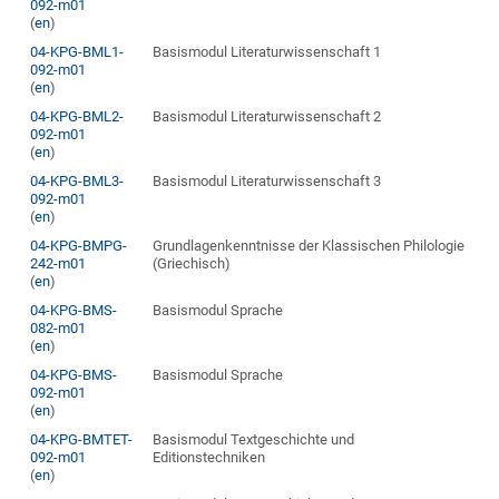
092-m01
(
en
)
04-KPG-BML1-
Basismodul Literaturwissenschaft 1
092-m01
(
en
)
04-KPG-BML2-
Basismodul Literaturwissenschaft 2
092-m01
(
en
)
04-KPG-BML3-
Basismodul Literaturwissenschaft 3
092-m01
(
en
)
04-KPG-BMPG-
Grundlagenkenntnisse der Klassischen Philologie
242-m01
(Griechisch)
(
en
)
04-KPG-BMS-
Basismodul Sprache
082-m01
(
en
)
04-KPG-BMS-
Basismodul Sprache
092-m01
(
en
)
04-KPG-BMTET-
Basismodul Textgeschichte und
092-m01
Editionstechniken
(
en
)