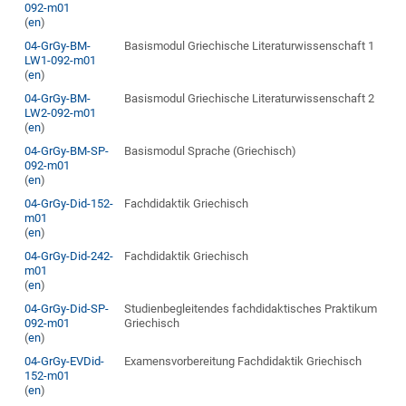
092-m01
(
en
)
04-GrGy-BM-
Basismodul Griechische Literaturwissenschaft 1
LW1-092-m01
(
en
)
04-GrGy-BM-
Basismodul Griechische Literaturwissenschaft 2
LW2-092-m01
(
en
)
04-GrGy-BM-SP-
Basismodul Sprache (Griechisch)
092-m01
(
en
)
04-GrGy-Did-152-
Fachdidaktik Griechisch
m01
(
en
)
04-GrGy-Did-242-
Fachdidaktik Griechisch
m01
(
en
)
04-GrGy-Did-SP-
Studienbegleitendes fachdidaktisches Praktikum
092-m01
Griechisch
(
en
)
04-GrGy-EVDid-
Examensvorbereitung Fachdidaktik Griechisch
152-m01
(
en
)