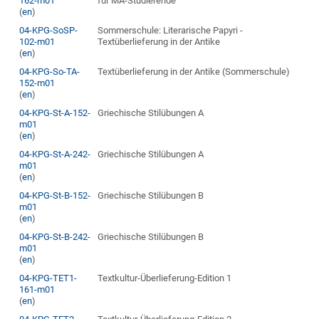
162-m01
für MA-Studierende
(
en
)
04-KPG-SoSP-
Sommerschule: Literarische Papyri -
102-m01
Textüberlieferung in der Antike
(
en
)
04-KPG-So-TA-
Textüberlieferung in der Antike (Sommerschule)
152-m01
(
en
)
04-KPG-St-A-152-
Griechische Stilübungen A
m01
(
en
)
04-KPG-St-A-242-
Griechische Stilübungen A
m01
(
en
)
04-KPG-St-B-152-
Griechische Stilübungen B
m01
(
en
)
04-KPG-St-B-242-
Griechische Stilübungen B
m01
(
en
)
04-KPG-TET1-
Textkultur-Überlieferung-Edition 1
161-m01
(
en
)