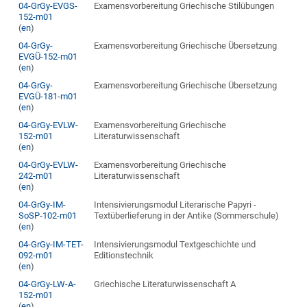
04-GrGy-EVGS-
Examensvorbereitung Griechische Stilübungen
152-m01
(
en
)
04-GrGy-
Examensvorbereitung Griechische Übersetzung
EVGÜ-152-m01
(
en
)
04-GrGy-
Examensvorbereitung Griechische Übersetzung
EVGÜ-181-m01
(
en
)
04-GrGy-EVLW-
Examensvorbereitung Griechische
152-m01
Literaturwissenschaft
(
en
)
04-GrGy-EVLW-
Examensvorbereitung Griechische
242-m01
Literaturwissenschaft
(
en
)
04-GrGy-IM-
Intensivierungsmodul Literarische Papyri -
SoSP-102-m01
Textüberlieferung in der Antike (Sommerschule)
(
en
)
04-GrGy-IM-TET-
Intensivierungsmodul Textgeschichte und
092-m01
Editionstechnik
(
en
)
04-GrGy-LW-A-
Griechische Literaturwissenschaft A
152-m01
(
en
)