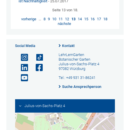
ist Nachhaltigkeit
- 25.07.2017
Seite 13 von 18.
vorherige
…
8
9
10
11
12
13
14
15
16
17
18
nächste
Social Media
Kontakt
LehrLernGarten
Botanischer Garten
Julius-von-Sachs-Platz 4
97082 Würzburg
Tel.: +49 931 31-86241
Suche Ansprechperson
Julius-von-Sachs-Platz 4