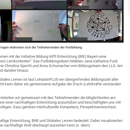
 Fragen widmeten sich die Teilnehmenden der Fortbildung.
n mit der Initiative Bildung trifft Entwicklung (BtE) Bayern eine
talen) Lernkontexten“. Das Fortbildungsteam bildeten Jana Katharina Funk
sowie Christina Specht und Anna Schumacher vom Bildungsteam des LLG. Am
nd darüber hinaus.
bales Lernen ist laut LehrplanPLUS ein übergreifendes Bildungsziel aller
cht kann daher als gemeinsame Aufgabe der (Fach-)Lehrkräfte verstanden
erörterten wir gemeinsam mit den Teilnehmenden die Möglichkeiten am
nne einer nachhaltigen Entwicklung anzustoßen und beschäftigten uns mit
nötigen. Dazu gehören interkulturelle Kompetenz, Perspektivenwechsel,
altige Entwicklung, BNE und Globales Lernen bedeutet. Dabei visualisierten
ine nachhaltige Welt überhaupt aussehen kann (s. oben).