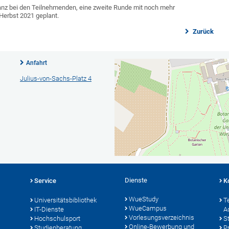
nanz bei den Teilnehmenden, eine zweite Runde mit noch mehr
 Herbst 2021 geplant.
Zurück
Anfahrt
Julius-von-Sachs-Platz 4
Dienste
Service
K
WueStudy
Universitätsbibliothek
T
WueCampus
IT-Dienste
A
Vorlesungsverzeichnis
Hochschulsport
S
Online-Bewerbung und
Studienberatung
P