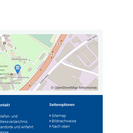
Seitenoptionen
ontakt
Sitemap
elefon- und
Bildnachweise
dressverzeichnis
Nach oben
tandorte und Anfahrt
resse