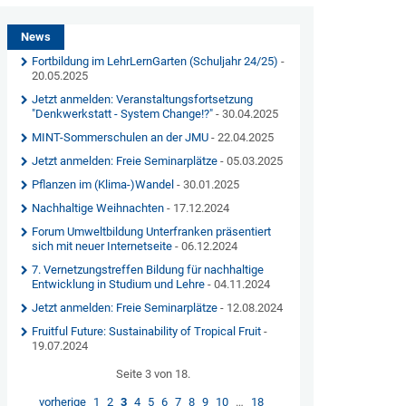
News
Fortbildung im LehrLernGarten (Schuljahr 24/25)
-
20.05.2025
Jetzt anmelden: Veranstaltungsfortsetzung
"Denkwerkstatt - System Change!?"
- 30.04.2025
MINT-Sommerschulen an der JMU
- 22.04.2025
Jetzt anmelden: Freie Seminarplätze
- 05.03.2025
Pflanzen im (Klima-)Wandel
- 30.01.2025
Nachhaltige Weihnachten
- 17.12.2024
Forum Umweltbildung Unterfranken präsentiert
sich mit neuer Internetseite
- 06.12.2024
7. Vernetzungstreffen Bildung für nachhaltige
Entwicklung in Studium und Lehre
- 04.11.2024
Jetzt anmelden: Freie Seminarplätze
- 12.08.2024
Fruitful Future: Sustainability of Tropical Fruit
-
19.07.2024
Seite 3 von 18.
vorherige
1
2
3
4
5
6
7
8
9
10
…
18