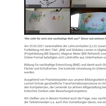
"Wie sieht für mich eine nachhaltige Welt aus?" Dieser und weiteren
Am 25.03.2021 veranstaltete der LehrLernGarten (LLG) zusamme
Fortbildung mit dem Titel: „BNE und Globales Lernen in (digi
(Projektleitung BtE Bayern), Magnus Meier (BtE-Referent) 
Online-Format beteiligten sich Lehrkräfte aus Unterfranken u
Bildung für nachhaltige Entwicklung (BNE) und damit auch Glo
Fächer und Schulformen. Die konkrete Umsetzung im Unterri
werden.
Ausgehend von Praxisbeispielen aus unserer Bildungsarbeit 
Lernort Schule ganzheitliche Transformationsprozesse im Si
den Kompetenzen, die Lernende zur aktiven Mitgestaltung be
kritisches Denken oder Bewertungskompetenz.
Wir stellten uns in diesem Kontext auch die Frage, was nachh
die Teilnehmenden u.a. auch ihre Vorstellungen davon, wie e