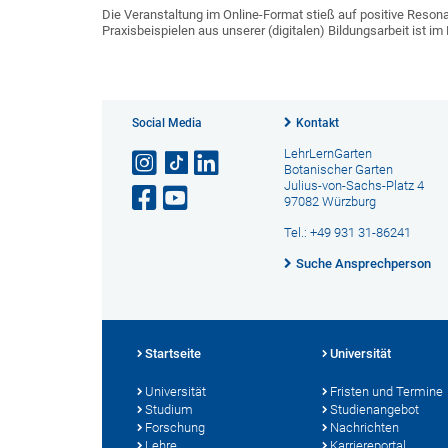
Die Veranstaltung im Online-Format stieß auf positive Reso
Praxisbeispielen aus unserer (digitalen) Bildungsarbeit ist im
Social Media
Kontakt
LehrLernGarten
Botanischer Garten
Julius-von-Sachs-Platz 4
97082 Würzburg
Tel.: +49 931 31-86241
Suche Ansprechperson
Startseite
Universität
Universität
Fristen und Termine
Studium
Studienangebot
Forschung
Nachrichten
Lehre
Karriereportal