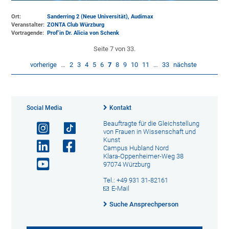
Ort:
Sanderring 2 (Neue Universität)
, Audimax
Veranstalter:
ZONTA Club Würzburg
Vortragende:
Prof‘in Dr. Alicia von Schenk
Seite 7 von 33.
vorherige
…
2
3
4
5
6
7
8
9
10
11
…
33
nächste
Social Media
Kontakt
Beauftragte für die Gleichstellung
von Frauen in Wissenschaft und
Kunst
Campus Hubland Nord
Klara-Oppenheimer-Weg 38
97074 Würzburg
Tel.: +49 931 31-82161
E-Mail
Suche Ansprechperson