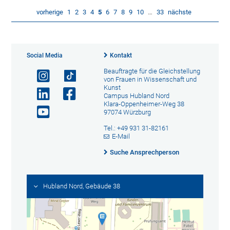
vorherige
1
2
3
4
5
6
7
8
9
10
…
33
nächste
Social Media
Kontakt
Beauftragte für die Gleichstellung
von Frauen in Wissenschaft und
Kunst
Campus Hubland Nord
Klara-Oppenheimer-Weg 38
97074 Würzburg
Tel.: +49 931 31-82161
E-Mail
Suche Ansprechperson
Hubland Nord, Gebäude 38