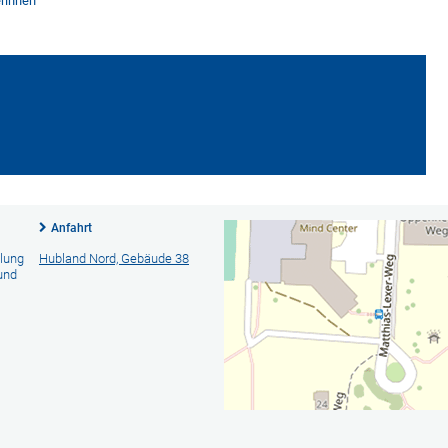
erinnen
Anfahrt
llung
Hubland Nord, Gebäude 38
und