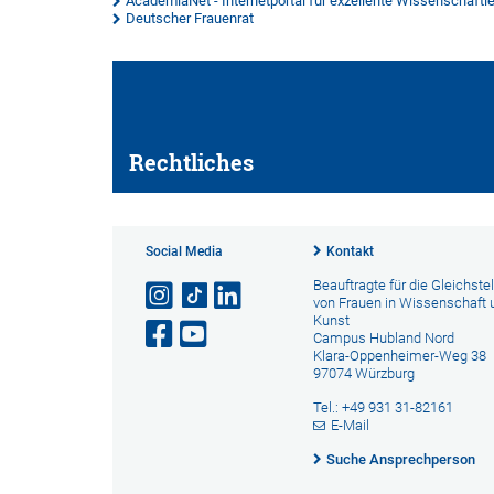
AcademiaNet - Internetportal für exzellente Wissenschaftl
Deutscher Frauenrat
Rechtliches
Social Media
Kontakt
Beauftragte für die Gleichste
von Frauen in Wissenschaft 
Kunst
Campus Hubland Nord
Klara-Oppenheimer-Weg 38
97074 Würzburg
Tel.: +49 931 31-82161
E-Mail
Suche Ansprechperson