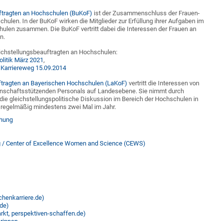
ftragten an Hochschulen (BuKoF)
ist der Zusammenschluss der Frauen-
ulen. In der BuKoF wirken die Mitglieder zur Erfüllung ihrer Aufgaben im
ulen zusammen. Die BuKoF vertritt dabei die Interessen der Frauen an
n.
ichstellungsbeauftragten an Hochschulen:
litik März 2021
,
 Karriereweg 15.09.2014
ftragten an Bayerischen Hochschulen (LaKoF)
vertritt die Interessen von
enschaftsstützenden Personals auf Landesebene. Sie nimmt durch
ie gleichstellungspolitische Diskussion im Bereich der Hochschulen in
h regelmäßig mindestens zwei Mal im Jahr.
chung
 / Center of Excellence Women and Science (CEWS)
chenkarriere.de)
.de)
rkt, perspektiven-schaffen.de)