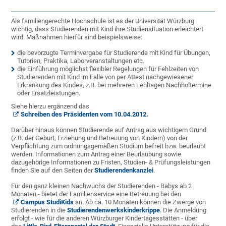
Als familiengerechte Hochschule ist es der Universität Würzburg
wichtig, dass Studierenden mit Kind ihre Studiensituation erleichtert
wird. Maßnahmen hierfür sind beispielsweise:
die bevorzugte Terminvergabe für Studierende mit Kind für Übungen,
Tutorien, Praktika, Laborveranstaltungen etc.
die Einführung möglichst flexibler Regelungen für Fehlzeiten von
Studierenden mit Kind im Falle von per Attest nachgewiesener
Erkrankung des Kindes, z.B. bei mehreren Fehltagen Nachholtermine
oder Ersatzleistungen.
Siehe hierzu ergänzend das
Schreiben des Präsidenten vom 10.04.2012.
Darüber hinaus können Studierende auf Antrag aus wichtigem Grund
(z.B. der Geburt, Erziehung und Betreuung von Kindern) von der
Verpflichtung zum ordnungsgemäßen Studium befreit bzw. beurlaubt
werden. Informationen zum Antrag einer Beurlaubung sowie
dazugehörige Informationen zu Fristen, Studien- & Prüfungsleistungen
finden Sie auf den Seiten der
Studierendenkanzlei
.
Für den ganz kleinen Nachwuchs der Studierenden - Babys ab 2
Monaten - bietet der Familienservice eine Betreuung bei den
Campus StudiKids
an. Ab ca. 10 Monaten können die Zwerge von
Studierenden in die
Studierendenwerkskinderkrippe
. Die Anmeldung
erfolgt - wie für die anderen Würzburger Kindertagesstätten - über