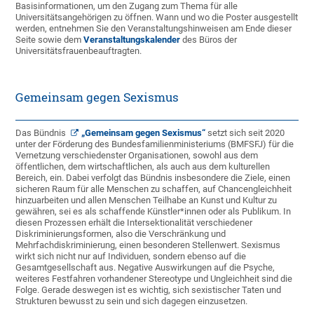
Basisinformationen, um den Zugang zum Thema für alle
Universitätsangehörigen zu öffnen. Wann und wo die Poster ausgestellt
werden, entnehmen Sie den Veranstaltungshinweisen am Ende dieser
Seite sowie dem
Veranstaltungskalender
des Büros der
Universitätsfrauenbeauftragten.
Gemeinsam gegen Sexismus
Das Bündnis
„Gemeinsam gegen Sexismus“
setzt sich seit 2020
unter der Förderung des Bundesfamilienministeriums (BMFSFJ) für die
Vernetzung verschiedenster Organisationen, sowohl aus dem
öffentlichen, dem wirtschaftlichen, als auch aus dem kulturellen
Bereich, ein. Dabei verfolgt das Bündnis insbesondere die Ziele, einen
sicheren Raum für alle Menschen zu schaffen, auf Chancengleichheit
hinzuarbeiten und allen Menschen Teilhabe an Kunst und Kultur zu
gewähren, sei es als schaffende Künstler*innen oder als Publikum. In
diesen Prozessen erhält die Intersektionalität verschiedener
Diskriminierungsformen, also die Verschränkung und
Mehrfachdiskriminierung, einen besonderen Stellenwert. Sexismus
wirkt sich nicht nur auf Individuen, sondern ebenso auf die
Gesamtgesellschaft aus. Negative Auswirkungen auf die Psyche,
weiteres Festfahren vorhandener Stereotype und Ungleichheit sind die
Folge. Gerade deswegen ist es wichtig, sich sexistischer Taten und
Strukturen bewusst zu sein und sich dagegen einzusetzen.