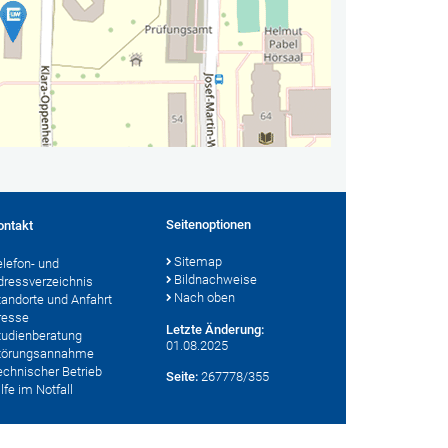
Seitenoptionen
ontakt
Sitemap
elefon- und
Bildnachweise
dressverzeichnis
Nach oben
tandorte und Anfahrt
resse
Letzte Änderung:
tudienberatung
01.08.2025
törungsannahme
echnischer Betrieb
Seite:
267778/355
lfe im Notfall