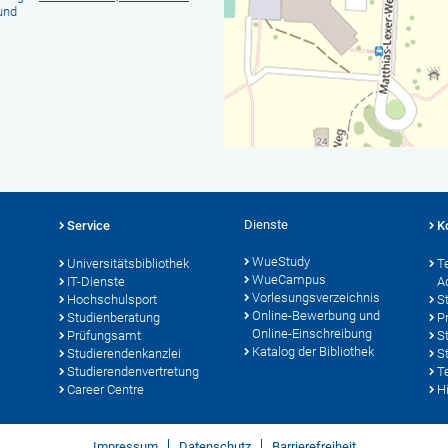
und
Dienste
Service
K
WueStudy
Universitätsbibliothek
T
WueCampus
IT-Dienste
A
Vorlesungsverzeichnis
Hochschulsport
S
Online-Bewerbung und
Studienberatung
P
Online-Einschreibung
Prüfungsamt
S
Katalog der Bibliothek
Studierendenkanzlei
S
Studierendenvertretung
T
Career Centre
Hi
Impressum
Datenschutz
Barrierefreiheit