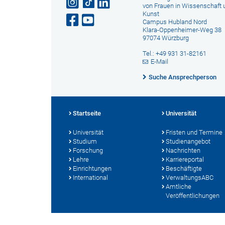
von Frauen in Wissenschaft 
Kunst
Campus Hubland Nord
Klara-Oppenheimer-Weg 38
97074 Würzburg
Tel.: +49 931 31-82161
E-Mail
Suche Ansprechperson
Startseite
Universität
Universität
Fristen und Termine
Studium
Studienangebot
Forschung
Nachrichten
Lehre
Karriereportal
Einrichtungen
Beschäftigte
International
VerwaltungsABC
Amtliche
Veröffentlichungen