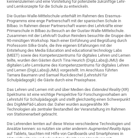
kennenzulernen und eine Vorstellung für potenzielle zukünftige Lehr-
und Lernkonzepte für die Schule zu entwickeln.
Die Gustav-Walle-Mittelschule unterhält im Rahmen des Erasmus-
Programms eine enge Partnerschaft mit der spanischen Schule in
Bilbao. In Rahmen dieser Partnerschaft waren drei Lehrkräfte einer
Primarschule in Bilbao zu Besuch an der Gustav-Walle-Mittelschule.
Zusammen mit der Lehrkraft Gudrun Reinders besuchte die Gruppe den
90-minütigen Workshop. Nach einer Einführung und Begrüßung durch
Professorin Silke Grafe, die ihre eigenen Erfahrungen mit der
Entstehung des Media Education and educational technology Labs
(MEET) sowie des Kompetenzzentrums für digitales Lehren und Lernen
teilte, wurden den Gästen durch Tina Heurich (DigiLLabs@JMU) die
digitalen Lehr-Lernräume des Kompetenzzentrums für digitales Lehren
und Lernen (DigiLLabs@JMU) vorgestellt. Im Anschluss führten
Tamara Baumann und Samuel Ruckdeschel (Lehrstuhl für
Schulpädagogik) die Gäste durch eine Praxisphase.
Das Lehren und Lernen mit und über Medien des
Extended Reality
(XR)
Spektrums ist eine wichtige Perspektive für Forschungsvorhaben am
Lehrstuhl für Schulpädagogik und stellt gleichzeitig einen Schwerpunkt
des DigiMePäd-Labors dar. Daher wurden ausgewählte XR-
Technologien als zentraler Bestandteil der Veranstaltung im Rahmen
von Stationenarbeit gebracht.
Die Lehrenden lernten auf diese Weise verschiedene Technologien und
Ansätze kennen: so nutzten sie unter anderem
Augmented Reality
Apps
auf Tablets, tauchten mit Hilfe von Cardboards und Smartphones in