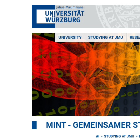
UNIVERSITY
STUDYING AT JMU
RESE
MINT - GEMEINSAMER ST
STUDYING AT JMU