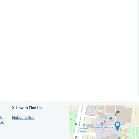
How to Find Us
 für
Hubland Süd
sik