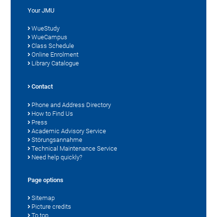
Your JMU
WueStudy
WueCampus
Class Schedule
Online Enrolment
Library Catalogue
Contact
Phone and Address Directory
How to Find Us
Press
Academic Advisory Service
Störungsannahme
Technical Maintenance Service
Need help quickly?
Page options
Sitemap
Picture credits
To top