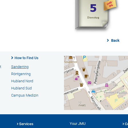
Back
How to Find Us
t
Sanderring
Röntgenring
Hubland Nord
Hubland Süd
Campus Medizin
Your JMU
Services
C