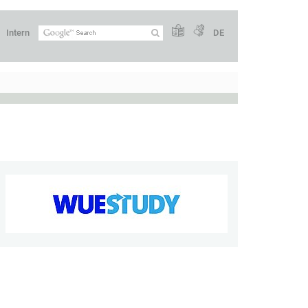
Intern
DE