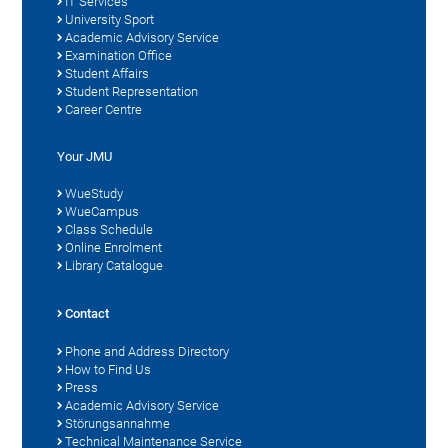
IT Services
University Sport
Academic Advisory Service
Examination Office
Student Affairs
Student Representation
Career Centre
Your JMU
WueStudy
WueCampus
Class Schedule
Online Enrolment
Library Catalogue
Contact
Phone and Address Directory
How to Find Us
Press
Academic Advisory Service
Störungsannahme
Technical Maintenance Service