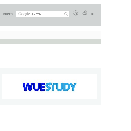
Intern
DE