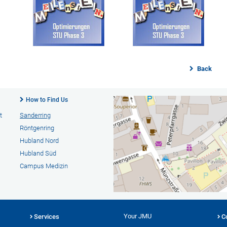
Back
How to Find Us
t
Sanderring
Röntgenring
Hubland Nord
Hubland Süd
Campus Medizin
Your JMU
Services
C