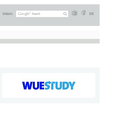
Intern
DE