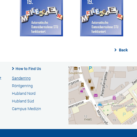
Back
How to Find Us
t
Sanderring
Röntgenring
Hubland Nord
Hubland Süd
Campus Medizin