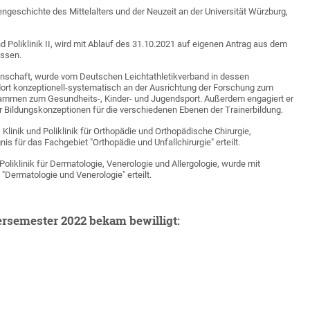
hengeschichte des Mittelalters und der Neuzeit an der Universität Würzburg,
nd Poliklinik II, wird mit Ablauf des 31.10.2021 auf eigenen Antrag aus dem
assen.
senschaft, wurde vom Deutschen Leichtathletikverband in dessen
ort konzeptionell-systematisch an der Ausrichtung der Forschung zum
grammen zum Gesundheits-, Kinder- und Jugendsport. Außerdem engagiert er
Bildungskonzeptionen für die verschiedenen Ebenen der Trainerbildung.
r, Klinik und Poliklinik für Orthopädie und Orthopädische Chirurgie,
s für das Fachgebiet "Orthopädie und Unfallchirurgie" erteilt.
Poliklinik für Dermatologie, Venerologie und Allergologie, wurde mit
Dermatologie und Venerologie" erteilt.
rsemester 2022 bekam bewilligt: