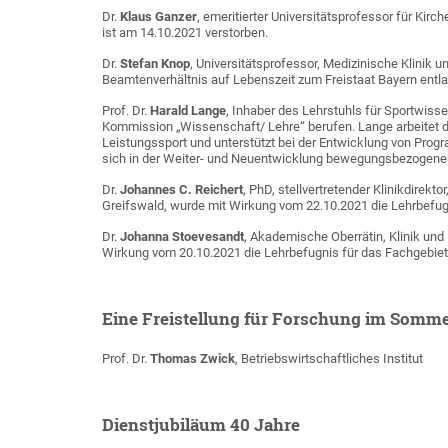
Dr.
Klaus Ganzer
, emeritierter Universitätsprofessor für Kirc
ist am 14.10.2021 verstorben.
Dr.
Stefan Knop
, Universitätsprofessor, Medizinische Klinik u
Beamtenverhältnis auf Lebenszeit zum Freistaat Bayern entl
Prof. Dr.
Harald Lange
, Inhaber des Lehrstuhls für Sportwis
Kommission „Wissenschaft/ Lehre“ berufen. Lange arbeitet d
Leistungssport und unterstützt bei der Entwicklung von Pro
sich in der Weiter- und Neuentwicklung bewegungsbezogener 
Dr.
Johannes C. Reichert
, PhD, stellvertretender Klinikdirekto
Greifswald, wurde mit Wirkung vom 22.10.2021 die Lehrbefugni
Dr.
Johanna Stoevesandt
, Akademische Oberrätin, Klinik und 
Wirkung vom 20.10.2021 die Lehrbefugnis für das Fachgebiet "
Eine Freistellung für Forschung im Somme
Prof. Dr.
Thomas Zwick
, Betriebswirtschaftliches Institut
Dienstjubiläum 40 Jahre