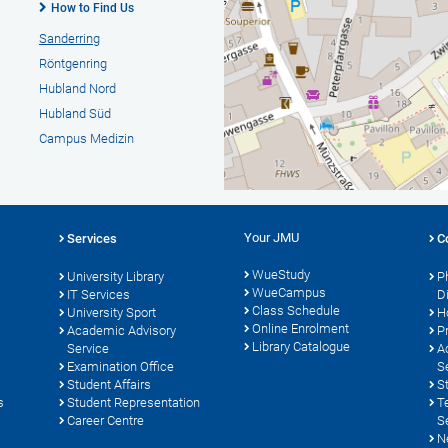
How to Find Us
Sanderring
Röntgenring
Hubland Nord
Hubland Süd
Campus Medizin
Your JMU
Services
C
WueStudy
University Library
P
WueCampus
s
IT Services
D
Class Schedule
University Sport
H
Online Enrolment
Academic Advisory
P
Library Catalogue
Service
A
Examination Office
S
Student Affairs
S
s
Student Representation
T
Career Centre
S
N