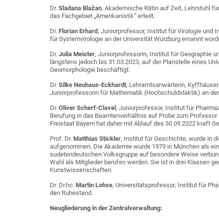
Dr.
Sladana Blažan
, Akademische Rätin auf Zeit, Lehrstuhl f
das Fachgebiet „Amerikanistik“ erteilt.
Dr.
Florian Erhard
, Juniorprofessor, Institut für Virologie un
für Systemvirologie an der Universität Würzburg ernannt word
Dr.
Julia Meister
, Juniorprofessorin, Institut für Geographie 
längstens jedoch bis 31.03.2023, auf der Planstelle eines Uni
Geomorphologie beschäftigt.
Dr.
Silke Neuhaus-Eckhardt
, Lehramtsanwärterin, Kyffhäuse
Juniorprofessorin für Mathematik (Hochschuldidaktik) an der
Dr.
Oliver Scherf-Clavel
, Juniorprofessor, Institut für Phar
Berufung in das Beamtenverhältnis auf Probe zum Professor 
Freistaat Bayern hat daher mit Ablauf des 30.09.2022 kraft G
Prof. Dr.
Matthias Stickler
, Institut für Geschichte, wurde i
aufgenommen. Die Akademie wurde 1979 in München als eine 
sudetendeutschen Volksgruppe auf besondere Weise verbunde
Wahl als Mitglieder berufen werden. Sie ist in drei Klassen
Kunstwissenschaften.
Dr. Dr.hc.
Martin Lohse
, Universitätsprofessor, Institut für P
den Ruhestand.
Neugliederung in der Zentralverwaltung: