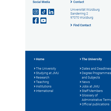
Social Media
Contact
Universität Würzburg
Sanderring 2
97070 Würzburg
Find Contact
Home
The University
The University
Dates and Deadlines
Studying at JMU
Degree Programme
Research
and Subjects
Teaching
News
Institutions
Jobs at JMU
International
Staff Members
Glossary of
Administrative Term
Official publications