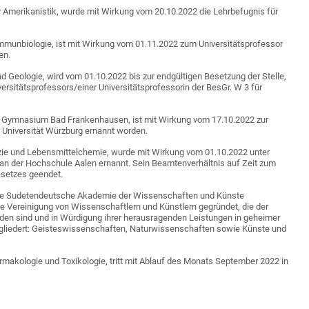
ür Amerikanistik, wurde mit Wirkung vom 20.10.2022 die Lehrbefugnis für
d Immunbiologie, ist mit Wirkung vom 01.11.2022 zum Universitätsprofessor
en.
und Geologie, wird vom 01.10.2022 bis zur endgültigen Besetzung der Stelle,
versitätsprofessors/einer Universitätsprofessorin der BesGr. W 3 für
r Gymnasium Bad Frankenhausen, ist mit Wirkung vom 17.10.2022 zur
 Universität Würzburg ernannt worden.
mazie und Lebensmittelchemie, wurde mit Wirkung vom 01.10.2022 unter
an der Hochschule Aalen ernannt. Sein Beamtenverhältnis auf Zeit zum
esetzes geendet.
n die Sudetendeutsche Akademie der Wissenschaften und Künste
Vereinigung von Wissenschaftlern und Künstlern gegründet, die der
n sind und in Würdigung ihrer herausragenden Leistungen in geheimer
 gegliedert: Geisteswissenschaften, Naturwissenschaften sowie Künste und
harmakologie und Toxikologie, tritt mit Ablauf des Monats September 2022 in