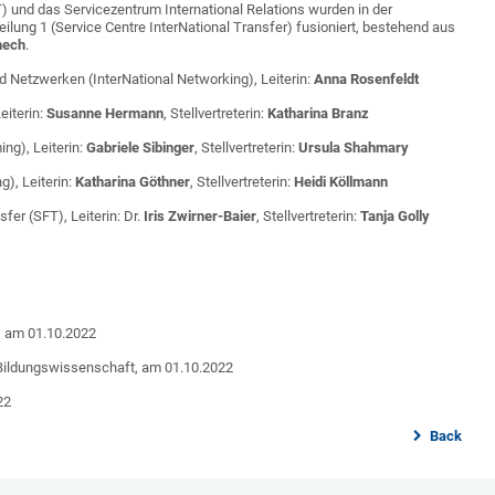
 und das Servicezentrum International Relations wurden in der
lung 1 (Service Centre InterNational Transfer) fusioniert, bestehend aus
hech
.
d Netzwerken (InterNational Networking), Leiterin:
Anna Rosenfeldt
iterin:
Susanne Hermann
, Stellvertreterin:
Katharina Branz
ng), Leiterin:
Gabriele Sibinger
, Stellvertreterin:
Ursula Shahmary
g), Leiterin:
Katharina Göthner
, Stellvertreterin:
Heidi Köllmann
er (SFT), Leiterin: Dr.
Iris Zwirner-Baier
, Stellvertreterin:
Tanja Golly
I, am 01.10.2022
 Bildungswissenschaft, am 01.10.2022
22
Back