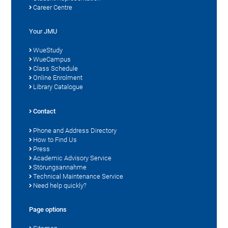
Career Centre
Your JMU
WueStudy
WueCampus
Class Schedule
Online Enrolment
Library Catalogue
Contact
Phone and Address Directory
How to Find Us
Press
Academic Advisory Service
Störungsannahme
Technical Maintenance Service
Need help quickly?
Page options