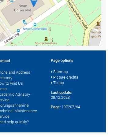
Page options
ontact
Sitemap
hone and Address
Picture credits
irectory
To top
ow to Find Us
ress
Last update:
cademic Advisory
08.12.2023
ervice
törungsannahme
Page:
197207/64
echnical Maintenance
ervice
eed help quickly?