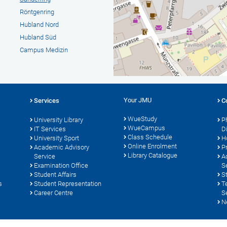
Röntgenring
Hubland Nord
Hubland Süd
Campus Medizin
Your JMU
Services
C
WueStudy
University Library
P
WueCampus
s
IT Services
D
Class Schedule
University Sport
H
Online Enrolment
Academic Advisory
P
Library Catalogue
Service
A
Examination Office
S
Student Affairs
S
s
Student Representation
T
Career Centre
S
N