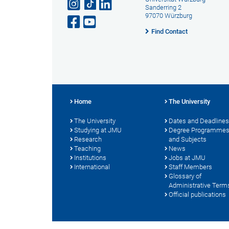
Sanderring 2
97070 Würzburg
Find Contact
Home
The University
The University
Dates and Deadlines
Studying at JMU
Degree Programme
Research
and Subjects
Teaching
News
Institutions
Jobs at JMU
International
Staff Members
Glossary of
Administrative Term
Official publications