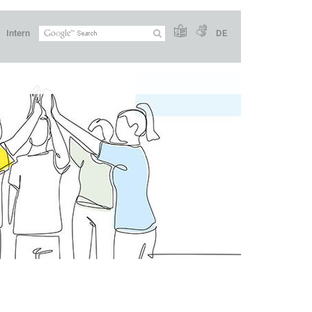
Intern
DE