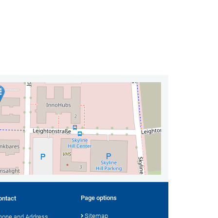
Page options
ontact
Sitemap
hone and Address