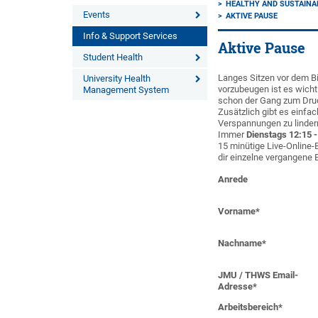
HEALTHY AND SUSTAINA
Events
AKTIVE PAUSE
Info & Support Services
Aktive Pause
Student Health
Langes Sitzen vor dem 
University Health
vorzubeugen ist es wich
Management System
schon der Gang zum Druc
Zusätzlich gibt es einf
Verspannungen zu lindern 
Immer
Dienstags 12:15 -
15 minütige Live-Onlin
dir einzelne vergangene 
Anrede
Vorname
*
Nachname
*
JMU / THWS Email-
Adresse
*
Arbeitsbereich
*