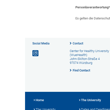
Personlaverantwortung
Es gelten die Datenschu
Social Media
Contact
Center for Healthy University 
(WueHealth)
John-Skilton-Straße 4
97074 Würzburg
Find Contact
Home
The University
The University
Dates and Deadlines