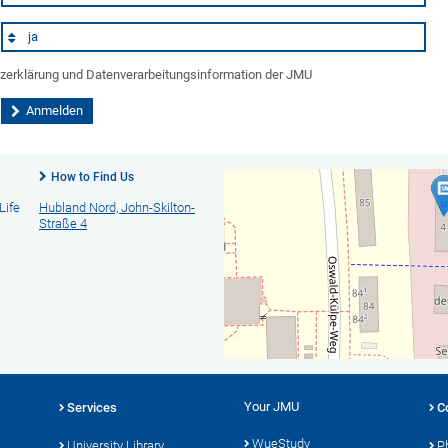
*
tzerklärung und Datenverarbeitungsinformation der JMU
How to Find Us
Life
Hubland Nord, John-Skilton-
Straße 4
Your JMU
Services
C
WueStudy
University Library
P