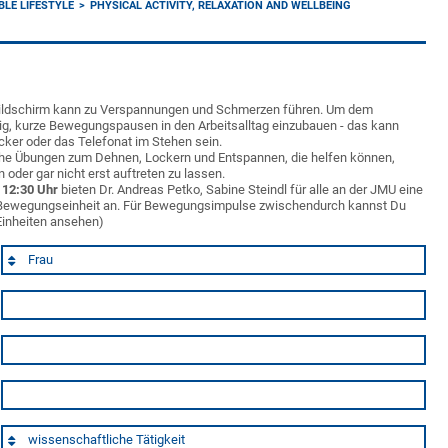
BLE LIFESTYLE
PHYSICAL ACTIVITY, RELAXATION AND WELLBEING
Bildschirm kann zu Verspannungen und Schmerzen führen. Um dem
tig, kurze Bewegungspausen in den Arbeitsalltag einzubauen - das kann
ker oder das Telefonat im Stehen sein.
ache Übungen zum Dehnen, Lockern und Entspannen, die helfen können,
oder gar nicht erst auftreten zu lassen.
 12:30 Uhr
bieten Dr. Andreas Petko, Sabine Steindl für alle an der JMU eine
e-Bewegungseinheit an. Für Bewegungsimpulse zwischendurch kannst Du
Einheiten ansehen)