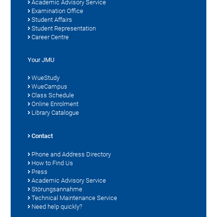
Academic Advisory Service
Examination Office
Student Affairs
Student Representation
Career Centre
Your JMU
WueStudy
WueCampus
Class Schedule
Online Enrolment
Library Catalogue
Contact
Phone and Address Directory
How to Find Us
Press
Academic Advisory Service
Störungsannahme
Technical Maintenance Service
Need help quickly?