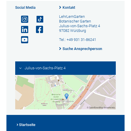
Social Media
Kontakt
LehrLernGarten
Botanischer Garten
Julius-von-Sachs-Platz 4
97082 Würzburg
Tel.: +49 931 31-86241
Suche Ansprechperson
Julius-von-Sachs-Platz 4
Startseite