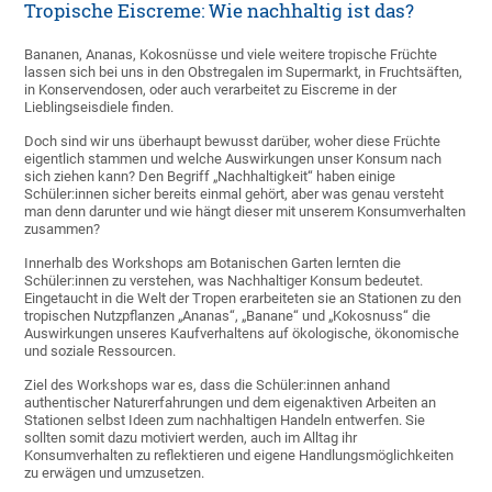
Tropische Eiscreme: Wie nachhaltig ist das?
Bananen, Ananas, Kokosnüsse und viele weitere tropische Früchte
lassen sich bei uns in den Obstregalen im Supermarkt, in Fruchtsäften,
in Konservendosen, oder auch verarbeitet zu Eiscreme in der
Lieblingseisdiele finden.
Doch sind wir uns überhaupt bewusst darüber, woher diese Früchte
eigentlich stammen und welche Auswirkungen unser Konsum nach
sich ziehen kann? Den Begriff „Nachhaltigkeit“ haben einige
Schüler:innen sicher bereits einmal gehört, aber was genau versteht
man denn darunter und wie hängt dieser mit unserem Konsumverhalten
zusammen?
Innerhalb des Workshops am Botanischen Garten lernten die
Schüler:innen zu verstehen, was Nachhaltiger Konsum bedeutet.
Eingetaucht in die Welt der Tropen erarbeiteten sie an Stationen zu den
tropischen Nutzpflanzen „Ananas“, „Banane“ und „Kokosnuss“ die
Auswirkungen unseres Kaufverhaltens auf ökologische, ökonomische
und soziale Ressourcen.
Ziel des Workshops war es, dass die Schüler:innen anhand
authentischer Naturerfahrungen und dem eigenaktiven Arbeiten an
Stationen selbst Ideen zum nachhaltigen Handeln entwerfen. Sie
sollten somit dazu motiviert werden, auch im Alltag ihr
Konsumverhalten zu reflektieren und eigene Handlungsmöglichkeiten
zu erwägen und umzusetzen.