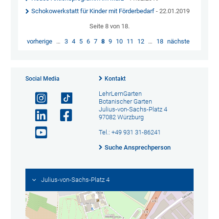
Schokowerkstatt für Kinder mit Förderbedarf
- 22.01.2019
Seite 8 von 18.
vorherige
…
3
4
5
6
7
8
9
10
11
12
…
18
nächste
Social Media
Kontakt
LehrLernGarten
Botanischer Garten
Julius-von-Sachs-Platz 4
97082 Würzburg
Tel.: +49 931 31-86241
Suche Ansprechperson
Julius-von-Sachs-Platz 4